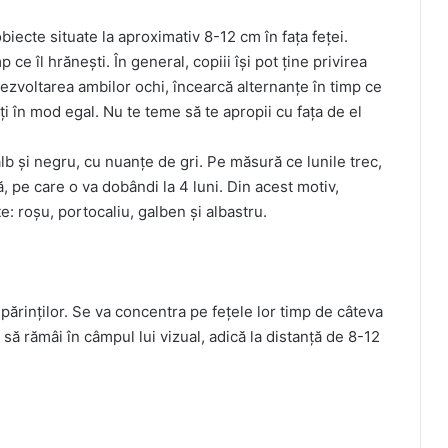
iecte situate la aproximativ 8-12 cm în fața feței.
mp ce îl hrănești. În general, copiii își pot ține privirea
ezvoltarea ambilor ochi, încearcă alternanțe în timp ce
lați în mod egal. Nu te teme să te apropii cu fața de el
b și negru, cu nuanțe de gri. Pe măsură ce lunile trec,
, pe care o va dobândi la 4 luni. Din acest motiv,
e: roșu, portocaliu, galben și albastru.
ărinților. Se va concentra pe fețele lor timp de câteva
 să rămâi în câmpul lui vizual, adică la distanță de 8-12