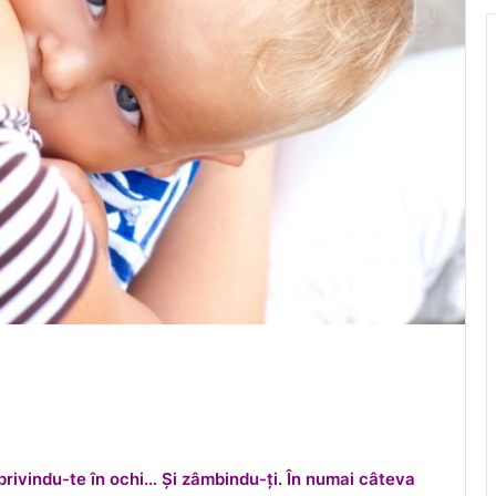
privindu-te în ochi… Și zâmbindu-ți. În numai câteva