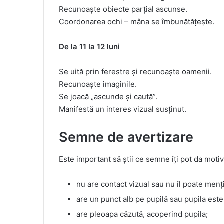
Recunoaște obiecte parțial ascunse.
Coordonarea ochi – mâna se îmbunătățește.
De la 11 la 12 luni
Se uită prin ferestre și recunoaște oamenii.
Recunoaște imaginile.
Se joacă „ascunde și caută”.
Manifestă un interes vizual susținut.
Semne de avertizare
Este important să știi ce semne îți pot da motiv
nu are contact vizual sau nu îl poate menț
are un punct alb pe pupilă sau pupila este
are pleoapa căzută, acoperind pupila;