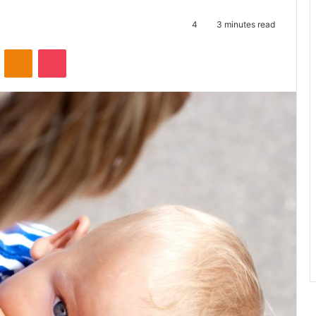
4
3 minutes read
ontakte
Odnoklassniki
Pocket