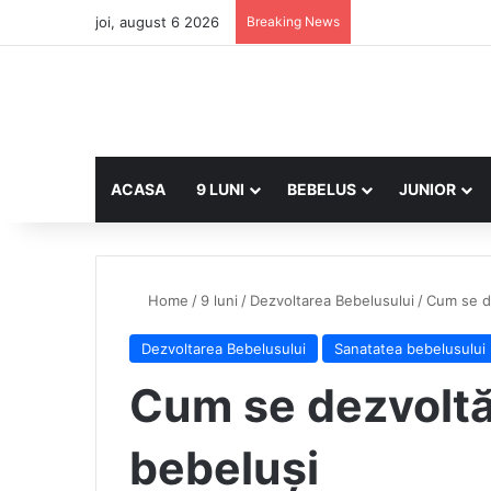
joi, august 6 2026
Breaking News
ACASA
9 LUNI
BEBELUS
JUNIOR
Home
/
9 luni
/
Dezvoltarea Bebelusului
/
Cum se d
Dezvoltarea Bebelusului
Sanatatea bebelusului
Cum se dezvoltă
bebeluși