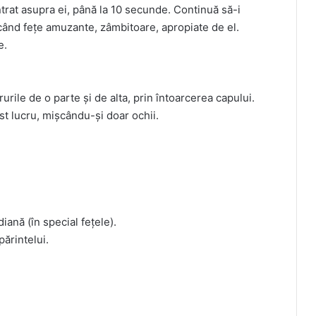
ntrat asupra ei, până la 10 secunde. Continuă să-i
când fețe amuzante, zâmbitoare, apropiate de el.
e.
rile de o parte și de alta, prin întoarcerea capului.
st lucru, mișcându-și doar ochii.
ană (în special fețele).
ărintelui.