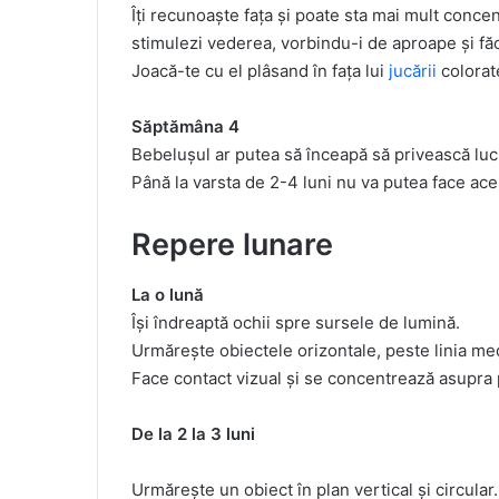
Îți recunoaște fața și poate sta mai mult conce
stimulezi vederea, vorbindu-i de aproape și fă
Joacă-te cu el plâsand în fața lui
jucării
colorat
Săptămâna 4
Bebelușul ar putea să înceapă să privească lucru
Până la varsta de 2-4 luni nu va putea face ace
Repere lunare
La o lună
Își îndreaptă ochii spre sursele de lumină.
Urmărește obiectele orizontale, peste linia medi
Face contact vizual și se concentrează asupra p
De la 2 la 3 luni
Urmărește un obiect în plan vertical și circular.