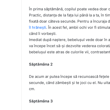
În prima săptămână, copilul poate vedea doar ob
Practic, distanța de la fața lui până la a ta, în ti
fixată doar câteva secunde. Pentru a încuraja d
îl hrănești
. În acest fel, ambii ochi vor fi stimu
când îi vorbești.
Imediat după naștere, bebelușul vede doar în al
va începe încet să-și dezvolte vederea colorată
bebelușul este atras de culorile vii, contrastant
Săptămâna 2
De acum ar putea începe să recunoască fețele p
secunde, când zâmbești și te joci cu el. Nu uita
cm.
Săptămâna 3