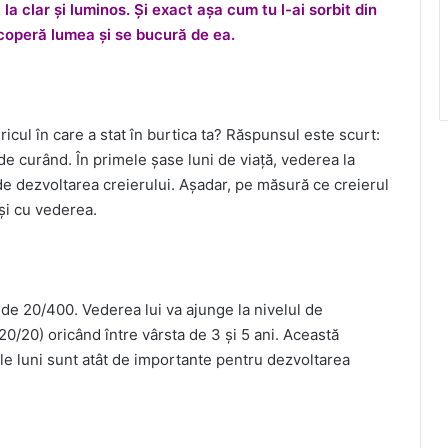
la clar și luminos. Și exact așa cum tu l-ai sorbit din
escoperă lumea și se bucură de ea.
icul în care a stat în burtica ta? Răspunsul este scurt:
de curând. În primele șase luni de viață, vederea la
 de dezvoltarea creierului. Așadar, pe măsură ce creierul
 și cu vederea.
ă de 20/400. Vederea lui va ajunge la nivelul de
20/20) oricând între vârsta de 3 și 5 ani. Această
le luni sunt atât de importante pentru dezvoltarea