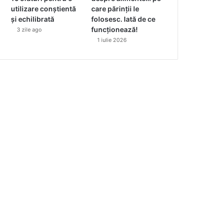
utilizare conștientă
care părinții le
și echilibrată
folosesc. Iată de ce
funcționează!
3 zile ago
1 iulie 2026