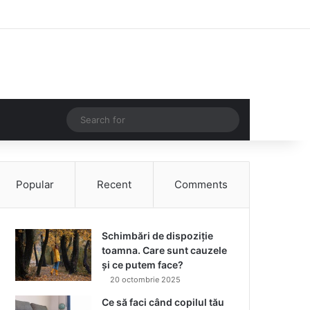
Facebook
Instagram
Log In
Random Article
Sidebar
Random Article
Search
for
Popular
Recent
Comments
Schimbări de dispoziție
toamna. Care sunt cauzele
și ce putem face?
20 octombrie 2025
Ce să faci când copilul tău