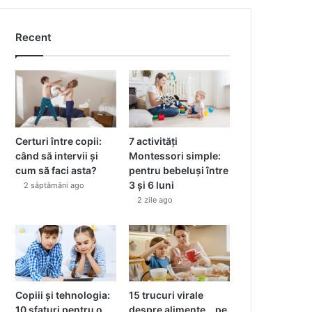
Recent
Certuri între copii:
7 activități
când să intervii și
Montessori simple:
cum să faci asta?
pentru bebeluși între
3 și 6 luni
2 săptămâni ago
2 zile ago
Copiii și tehnologia:
15 trucuri virale
10 sfaturi pentru o
despre alimente… pe