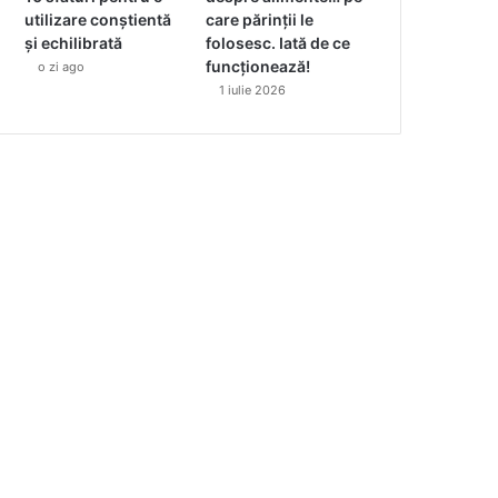
utilizare conștientă
care părinții le
și echilibrată
folosesc. Iată de ce
funcționează!
o zi ago
1 iulie 2026