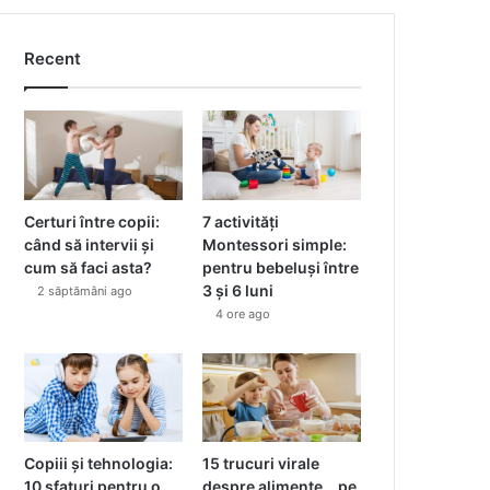
Recent
Certuri între copii:
7 activități
când să intervii și
Montessori simple:
cum să faci asta?
pentru bebeluși între
3 și 6 luni
2 săptămâni ago
4 ore ago
Copiii și tehnologia:
15 trucuri virale
10 sfaturi pentru o
despre alimente… pe