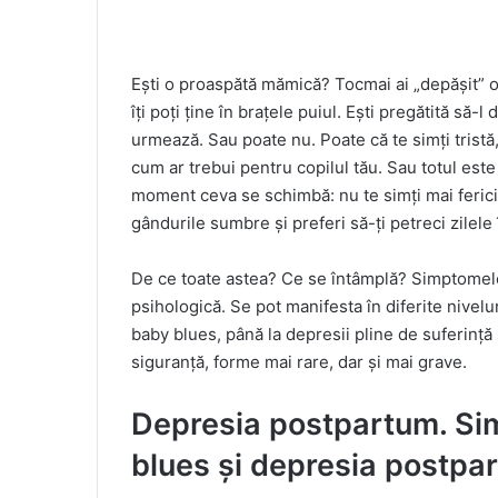
Ești o proaspătă mămică? Tocmai ai „depășit” o 
îți poți ține în brațele puiul. Ești pregătită să
urmează. Sau poate nu. Poate că te simți tristă,
cum ar trebui pentru copilul tău. Sau totul est
moment ceva se schimbă: nu te simți mai fericită
gândurile sumbre și preferi să-ți petreci zilele în
De ce toate astea? Ce se întâmplă? Simptomele
psihologică. Se pot manifesta în diferite nivelur
baby blues, până la depresii pline de suferință
siguranță, forme mai rare, dar și mai grave.
Depresia postpartum. Si
blues și depresia postpa