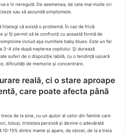
eva e în neregulă. De asemenea, de cele mai multe ori
imizeze sau să ascundă simptomele.
înțelegi că există o problemă. În caz de frică:
le și îți permit să te confrunți cu această formă de
 simptome includ așa numitele baby blues. Este un fel
la 3-4 zile după nașterea copilului. Și durează
 suferi de o dispoziție labilă, cu o tendință ușoară
ate, dificultăți de memorie și concentrare.
urare reală, ci o stare aproape
ventă, care poate afecta până
 trece de la sine, cu un ajutor al celor din familie care
i, totuși, tristețea persistă și devine o adevărată
 10-15% dintre mame și apare, de obicei, de la a treia