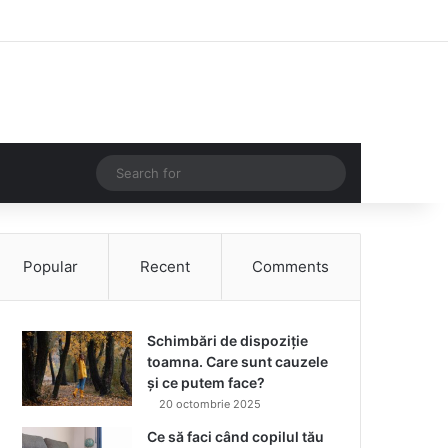
Facebook
Instagram
Log In
Random Article
Sidebar
Random Article
Search
for
Popular
Recent
Comments
Schimbări de dispoziție
toamna. Care sunt cauzele
și ce putem face?
20 octombrie 2025
Ce să faci când copilul tău