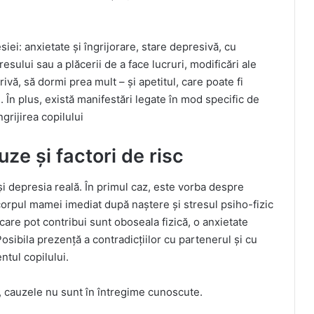
iei: anxietate și îngrijorare, stare depresivă, cu
esului sau a plăcerii de a face lucruri, modificări ale
ivă, să dormi prea mult – și apetitul, care poate fi
 În plus, există manifestări legate în mod specific de
ngrijirea copilului
e și factori de risc
și depresia reală. În primul caz, este vorba despre
orpul mamei imediat după naștere și stresul psiho-fizic
 care pot contribui sunt oboseala fizică, o anxietate
osibila prezență a contradicțiilor cu partenerul și cu
tul copilului.
e, cauzele nu sunt în întregime cunoscute.