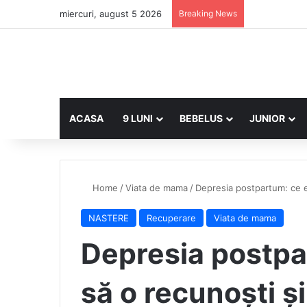
miercuri, august 5 2026
Breaking News
ACASA
9 LUNI
BEBELUS
JUNIOR
Home
/
Viata de mama
/
Depresia postpartum: ce e
NASTERE
Recuperare
Viata de mama
Depresia postpa
să o recunoști ș