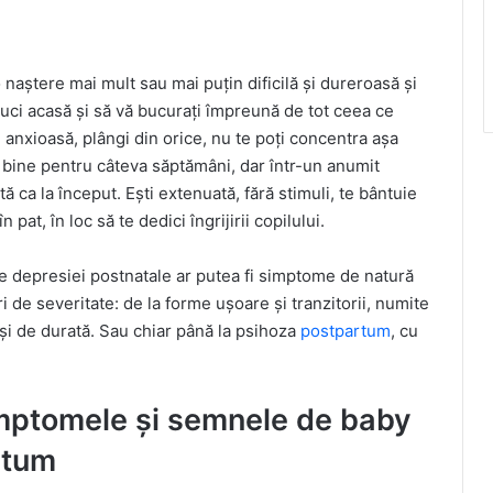
naștere mai mult sau mai puțin dificilă și dureroasă și
-l duci acasă și să vă bucurați împreună de tot ceea ce
 anxioasă, plângi din orice, nu te poți concentra așa
e bine pentru câteva săptămâni, dar într-un anumit
 ca la început. Ești extenuată, fără stimuli, te bântuie
 pat, în loc să te dedici îngrijirii copilului.
 depresiei postnatale ar putea fi simptome de natură
i de severitate: de la forme ușoare și tranzitorii, numite
 și de durată. Sau chiar până la psihoza
postpartum
, cu
mptomele și semnele de baby
rtum