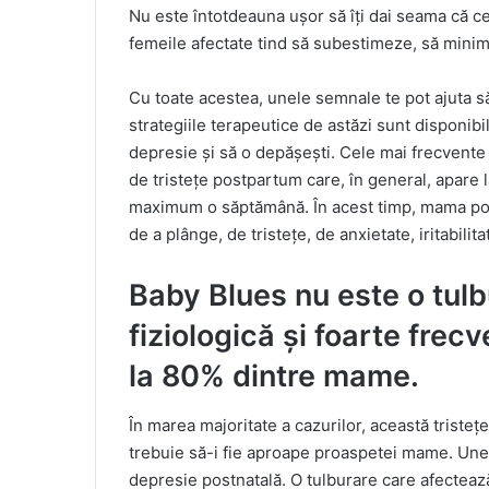
Nu este întotdeauna ușor să îți dai seama că c
femeile afectate tind să subestimeze, să min
Cu toate acestea, unele semnale te pot ajuta să 
strategiile terapeutice de astăzi sunt disponibi
depresie și să o depășești. Cele mai frecvente
de tristețe postpartum care, în general, apare 
maximum o săptămână. În acest timp, mama poate
de a plânge, de tristețe, de anxietate, iritabilit
Baby Blues nu este o tulb
fiziologică și foarte frec
la 80% dintre mame.
În marea majoritate a cazurilor, această tristețe
trebuie să-i fie aproape proaspetei mame. Uneor
depresie postnatală. O tulburare care afectează