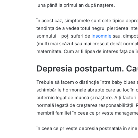
lună până la primul an după naștere.
În acest caz, simptomele sunt cele tipice depres
tendința de a vedea totul negru, pierderea inter
somnului – poți suferi de
insomnie
sau, dimpotr
(mult) mai scăzut sau mai crescut decât normal.
maternitate. Cum ar fi lipsa de interes față de î
Depresia postpartum. Cauz
Trebuie să facem o distincție între baby blues 
schimbările hormonale abrupte care au loc în c
puternic legat de muncă și naștere. Alți factori
normală legată de creșterea responsabilității. P
membrii familiei în ceea ce privește managemen
În ceea ce privește depresia postnatală în sin