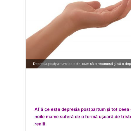
Depresia postpartum: ce este, cum să o recunoști și să o dep
Află ce este depresia postpartum și tot ceea
noile mame suferă de o formă ușoară de trist
reală.