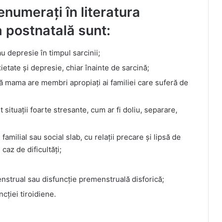
 enumerați în literatura
a postnatală sunt:
u depresie în timpul sarcinii;
etate și depresie, chiar înainte de sarcină;
acă mama are membri apropiați ai familiei care suferă de
situații foarte stresante, cum ar fi doliu, separare,
familial sau social slab, cu relații precare și lipsă de
 caz de dificultăți;
strual sau disfuncție premenstruală disforică;
cției tiroidiene.