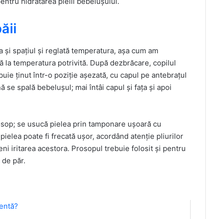
pentru hidratarea pielii bebelușului.
ăii
a și spațiul și reglată temperatura, așa cum am
ă la temperatura potrivită. După dezbrăcare, copilul
buie ținut într-o poziție așezată, cu capul pe antebrațul
ă se spală bebelușul; mai întâi capul și fața și apoi
prosop; se usucă pielea prin tamponare ușoară cu
elea poate fi frecată ușor, acordând atenție pliurilor
ni iritarea acestora. Prosopul trebuie folosit și pentru
 de păr.