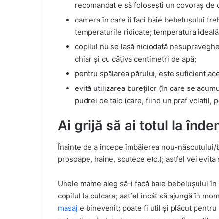
recomandat e să folosești un covoraș de 
camera în care îi faci baie bebelușului tre
temperaturile ridicate; temperatura ideală 
copilul nu se lasă niciodată nesupravegheat
chiar și cu câțiva centimetri de apă;
pentru spălarea părului, este suficient ac
evită utilizarea bureților (în care se acum
pudrei de talc (care, fiind un praf volatil, p
Ai grijă să ai totul la înd
Înainte de a începe îmbăierea nou-născutului/b
prosoape, haine, scutece etc.); astfel vei evita
Unele mame aleg să-i facă baie bebelușului în 
copilul la culcare; astfel încât să ajungă în mo
masaj
e binevenit; poate fi util și plăcut pentru