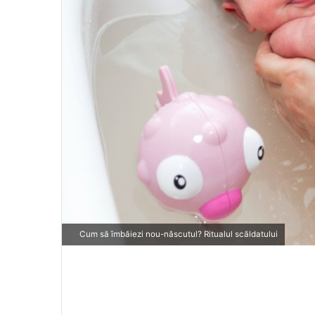
Cum să îmbăiezi nou-născutul? Ritualul scăldatului