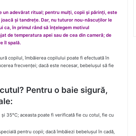
n adevărat ritual; pentru mulți, copii și părinți, este
joacă și tandrețe. Dar, nu tuturor nou-născuților le
bui ca, în primul rând să înțelegem motivul
anjat de temperatura apei sau de cea din cameră; de
 îl spală.
ură copilul, îmbăierea copilului poate fi efectuată în
ucerea frecvenței; dacă este necesar, bebelușul să fie
utul? Pentru o baie sigură,
ale:
i 35°C; aceasta poate fi verificată fie cu cotul, fie cu
 specială pentru copii; dacă îmbăiezi bebelușul în cadă,