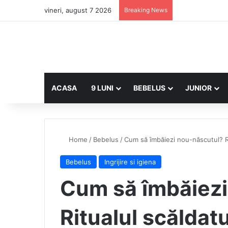
vineri, august 7 2026
Breaking News
ACASA
9 LUNI
BEBELUS
JUNIOR
Home
/
Bebelus
/
Cum să îmbăiezi nou-născutul? Ri
Bebelus
Ingrijire si igiena
Cum să îmbăiezi
Ritualul scăldatu