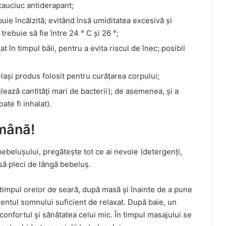
cauciuc antiderapant;
buie încălzită; evitând însă umiditatea excesivă și
trebuie să fie între 24 ° C și 26 °;
 în timpul băii, pentru a evita riscul de înec; posibil
elași produs folosit pentru curățarea corpului;
ulează cantități mari de bacterii); de asemenea, și a
oate fi inhalat).
emână!
ebelușului, pregătește tot ce ai nevoie (detergenți,
 să pleci de lângă bebeluș.
timpul orelor de seară, după masă și înainte de a pune
mentul somnului suficient de relaxat. După baie, un
 confortul și sănătatea celui mic. În timpul masajului se