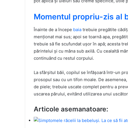
pot aplica și uleiuri sau creme specifice, utile 
Momentul propriu-zis al b
Înainte de a începe
baia
trebuie pregătite cădiț
menționat mai sus; apoi se toarnă apa, pregătit
trebuie să fie scufundat ușor în apă; acesta tre
părintelui și cu mâna sub axilă. Cu cealaltă mân
continuând cu restul corpului.
La sfârșitul băii, copilul se înfășoară într-un 
prosopul sau cu un tifon moale. De asemenea, pi
de piele; trebuie uscate complet pentru a preve
uscarea părului, evitând utilizarea unui uscător
Articole asemanatoare: