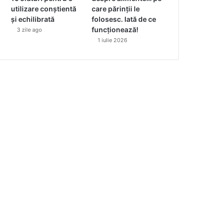
utilizare conștientă
care părinții le
și echilibrată
folosesc. Iată de ce
funcționează!
3 zile ago
1 iulie 2026