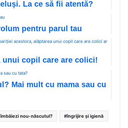
luși. La ce să fii atentă?
volum pentru parul tau
unui copil care are colici!
ul? Mai mult cu mama sau cu
îmbăiezi nou-născutul?
îngrijire și igienă