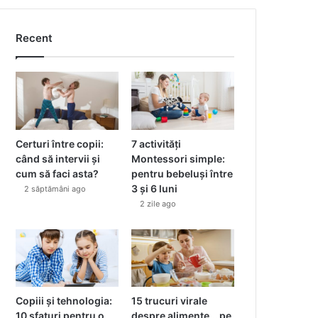
Recent
Certuri între copii:
7 activități
când să intervii și
Montessori simple:
cum să faci asta?
pentru bebeluși între
3 și 6 luni
2 săptămâni ago
2 zile ago
Copiii și tehnologia:
15 trucuri virale
10 sfaturi pentru o
despre alimente… pe