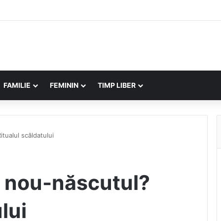
FAMILIE
FEMININ
TIMP LIBER
tualul scăldatului
 nou-născutul?
lui