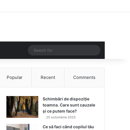
Facebook
Instagram
Log In
Random Article
Sidebar
Random Article
Search
for
Popular
Recent
Comments
Schimbări de dispoziție
toamna. Care sunt cauzele
și ce putem face?
20 octombrie 2025
Ce să faci când copilul tău