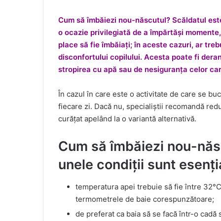
Cum să îmbăiezi nou-născutul? Scăldatul este u
o ocazie privilegiată de a împărtăși momente, 
place să fie îmbăiați; în aceste cazuri, ar tre
disconfortului copilului. Acesta poate fi der
stropirea cu apă sau de nesiguranța celor care
În cazul în care este o activitate de care se buc
fiecare zi. Dacă nu, specialiștii recomandă red
curățat apelând la o variantă alternativă.
Cum să îmbăiezi nou-născ
unele condiții sunt esenți
temperatura apei trebuie să fie între 32°C ș
termometrele de baie corespunzătoare;
de preferat ca baia să se facă într-o cadă