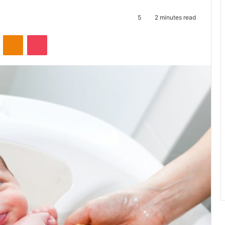
5
2 minutes read
ontakte
Odnoklassniki
Pocket