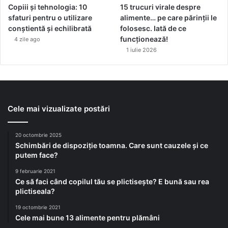
Copiii și tehnologia: 10
15 trucuri virale despre
sfaturi pentru o utilizare
alimente… pe care părinții le
conștientă și echilibrată
folosesc. Iată de ce
funcționează!
4 zile ago
1 iulie 2026
Cele mai vizualizate postări
20 octombrie 2025
Schimbări de dispoziție toamna. Care sunt cauzele și ce
putem face?
9 februarie 2021
Ce să faci când copilul tău se plictisește? E bună sau rea
plictiseala?
19 octombrie 2021
Cele mai bune 13 alimente pentru plămâni