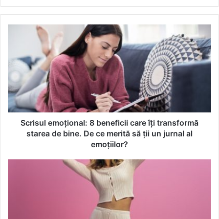
bsi
te
S
c
r
i
s
u
l
e
m
o
Scrisul emoțional: 8 beneficii care îți transformă
ț
starea de bine. De ce merită să ții un jurnal al
i
emoțiilor?
o
n
P
a
r
l
i
:
m
8
a
b
r