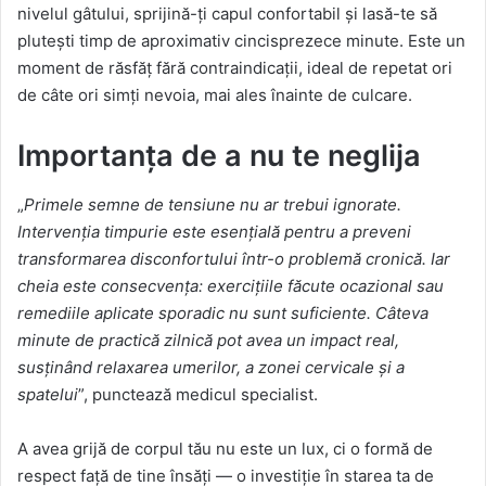
nivelul gâtului, sprijină-ți capul confortabil și lasă-te să
plutești timp de aproximativ cincisprezece minute. Este un
moment de răsfăț fără contraindicații, ideal de repetat ori
de câte ori simți nevoia, mai ales înainte de culcare.
Importanța de a nu te neglija
„
Primele semne de tensiune nu ar trebui ignorate.
Intervenția timpurie este esențială pentru a preveni
transformarea disconfortului într-o problemă cronică. Iar
cheia este consecvența: exercițiile făcute ocazional sau
remediile aplicate sporadic nu sunt suficiente. Câteva
minute de practică zilnică pot avea un impact real,
susținând relaxarea umerilor, a zonei cervicale și a
spatelui
”, punctează medicul specialist.
A avea grijă de corpul tău nu este un lux, ci o formă de
respect față de tine însăți — o investiție în starea ta de