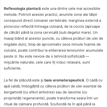
Reflexologia plantară
este una dintre cele mai accesibile
metode. Potrivit acestei practici, anumite zone ale tălpii
corespund direct coloanei vertebrale: marginea externă a
piciorului reflectă întreaga coloană, de la coccis (aproape
de călcâi) până la zona cervicală (sub degetul mare). Un
masaj blând al acestor puncte, cu câteva picături de ulei de
migdale dulci, timp de aproximativ zece minute înainte de
culcare, poate contribui la eliberarea tensiunilor acumulate
peste zi. Nu este nevoie de o tehnică sofisticată —
mișcările naturale, cele care îți induc relaxare, sunt
suficiente.
La fel de plăcută este și
baia aromaterapeutică
. O cadă cu
apă caldă, îmbogățită cu câteva picături de ulei esențial de
bergamotă (cu efect antistres) sau de iasomie (cu
proprietăți regenerante), poate transforma seara într-un
ritual de calmare profundă. Scufundă-te în apă până la