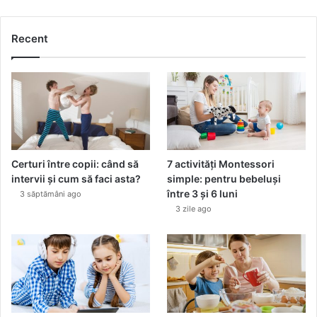
m
o
Recent
ț
i
i
l
o
r
?
Certuri între copii: când să
7 activități Montessori
intervii și cum să faci asta?
simple: pentru bebeluși
între 3 și 6 luni
3 săptămâni ago
3 zile ago