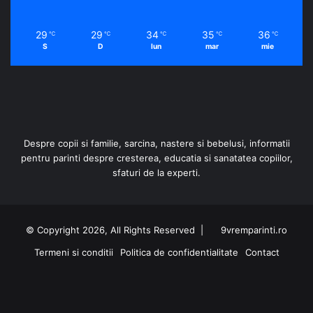
29
29
34
35
36
℃
℃
℃
℃
℃
S
D
lun
mar
mie
Despre copii si familie, sarcina, nastere si bebelusi, informatii
pentru parinti despre cresterea, educatia si sanatatea copiilor,
sfaturi de la experti.
© Copyright 2026, All Rights Reserved |
9vremparinti.ro
Termeni si conditii
Politica de confidentialitate
Contact
Facebook
Instagram