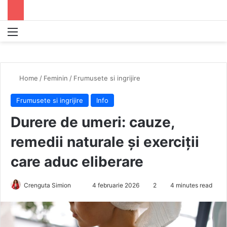
Menu
S
Home
/
Feminin
/
Frumusete si ingrijire
Frumusete si ingrijire
Info
Durere de umeri: cauze,
remedii naturale și exerciții
care aduc eliberare
Crenguta Simion
S
4 februarie 2026
2
4 minutes read
e
n
d