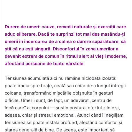
Durere de umeri: cauze, remedii naturale și exerciții care
aduc eliberare. Dacă te surprinzi tot mai des masându‑ți
umerii în încercarea de a calma o durere supărătoare, să
știi că nu ești singură. Disconfortul în zona umerilor a
devenit extrem de comun în ritmul alert al vieții moderne,
afectând persoane de toate vârstele.
Tensiunea acumulată aici nu rămâne niciodată izolată:
poate iradia spre brațe, ceafă sau chiar de‑a lungul întregii
coloane, transformând mișcările obișnuite în gesturi
dificile. Umerii sunt, de fapt, un adevărat „centru de
încărcare” al corpului — susțin postura, efortul zilnic și,
adesea, chiar și stresul emoțional. Atunci când îi neglijăm,
tensiunea se poate instala profund, afectând confortul și
starea generală de bine. De aceea, este important să