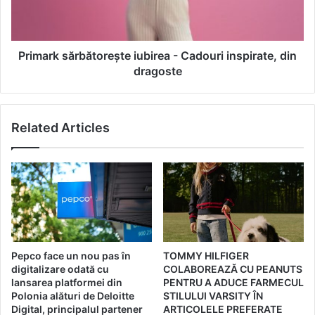
e
k
n
s
e
ă
f
r
Primark sărbătorește iubirea - Cadouri inspirate, din
i
b
dragoste
c
ă
i
t
i
o
c
Related Articles
r
a
e
r
ș
e
t
î
e
ț
i
i
u
t
b
r
i
Pepco face un nou pas în
TOMMY HILFIGER
a
r
digitalizare odată cu
COLABOREAZĂ CU PEANUTS
n
e
lansarea platformei din
PENTRU A ADUCE FARMECUL
s
a
Polonia alături de Deloitte
STILULUI VARSITY ÎN
f
-
Digital, principalul partener
ARTICOLELE PREFERATE