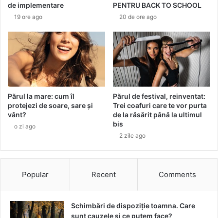
o
C
de implementare
PENTRU BACK TO SCHOOL
r
a
19 ore ago
20 de ore ago
m
d
ă
o
s
u
t
r
a
i
r
i
e
n
a
s
Părul la mare: cum îl
Părul de festival, reinventat:
d
protejezi de soare, sare și
Trei coafuri care te vor purta
p
vânt?
de la răsărit până la ultimul
e
i
bis
b
r
o zi ago
i
2 zile ago
a
n
t
e
e
.
,
Popular
Recent
Comments
D
d
e
i
c
n
Schimbări de dispoziție toamna. Care
e
d
sunt cauzele și ce putem face?
m