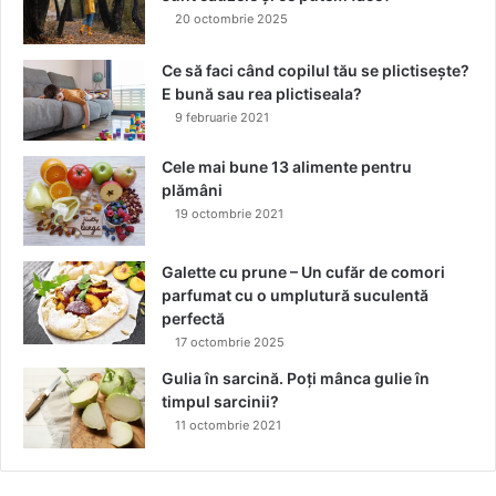
r
20 octombrie 2025
e
a
r
g
i
Ce să faci când copilul tău se plictisește?
o
t
E bună sau rea plictiseala?
s
ă
t
9 februarie 2021
s
e
ă
Cele mai bune 13 alimente pentru
ț
plămâni
i
19 octombrie 2021
i
u
Galette cu prune – Un cufăr de comori
n
parfumat cu o umplutură suculentă
j
perfectă
u
17 octombrie 2025
r
n
Gulia în sarcină. Poți mânca gulie în
a
timpul sarcinii?
l
11 octombrie 2021
a
l
e