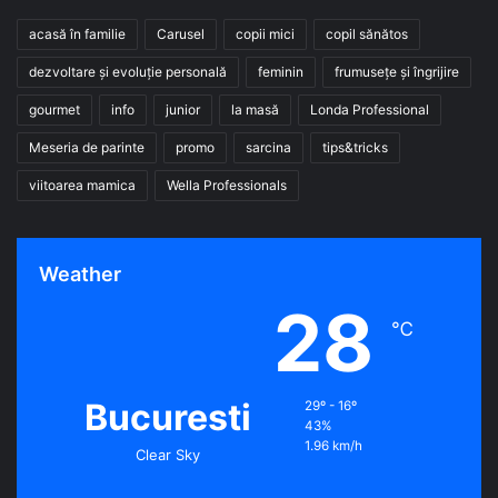
acasă în familie
Carusel
copii mici
copil sănătos
dezvoltare și evoluție personală
feminin
frumusețe și îngrijire
gourmet
info
junior
la masă
Londa Professional
Meseria de parinte
promo
sarcina
tips&tricks
viitoarea mamica
Wella Professionals
Weather
28
℃
Bucuresti
29º - 16º
43%
1.96 km/h
Clear Sky