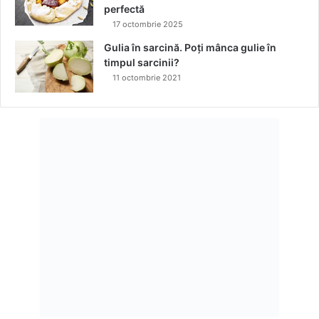
t
perfectă
i
17 octombrie 2025
m
Gulia în sarcină. Poți mânca gulie în
p
timpul sarcinii?
u
11 octombrie 2021
l
s
a
r
c
i
n
i
i