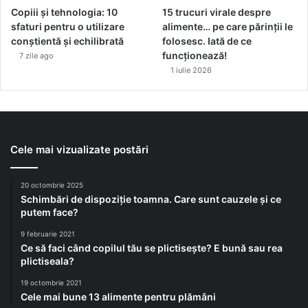
Copiii și tehnologia: 10
15 trucuri virale despre
sfaturi pentru o utilizare
alimente… pe care părinții le
conștientă și echilibrată
folosesc. Iată de ce
funcționează!
7 zile ago
1 iulie 2026
Cele mai vizualizate postări
20 octombrie 2025
Schimbări de dispoziție toamna. Care sunt cauzele și ce
putem face?
9 februarie 2021
Ce să faci când copilul tău se plictisește? E bună sau rea
plictiseala?
19 octombrie 2021
Cele mai bune 13 alimente pentru plămâni