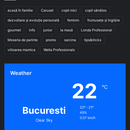
acasă în familie
Carusel
copii mici
copil sănătos
dezvoltare și evoluție personală
feminin
frumusețe și îngrijire
gourmet
info
junior
la masă
Londa Professional
Meseria de parinte
promo
sarcina
tips&tricks
viitoarea mamica
Wella Professionals
Weather
22
℃
Bucuresti
22º - 21º
49%
0.07 km/h
Clear Sky