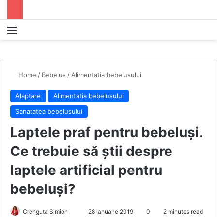
Menu
S
Home
/
Bebelus
/
Alimentatia bebelusului
Alaptare
Alimentatia bebelusului
Sanatatea bebelusului
Laptele praf pentru bebeluși.
Ce trebuie să știi despre
laptele artificial pentru
bebeluși?
Crenguta Simion
S
28 ianuarie 2019
0
2 minutes read