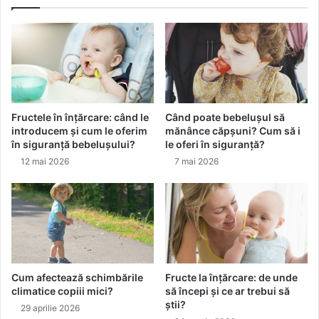
g
p
h
u
e
l
r
s
i
a
t
r
a
c
i
Fructele în înțărcare: când le
Când poate bebelușul să
n
introducem și cum le oferim
mănânce căpșuni? Cum să i
i
în siguranță bebelușului?
le oferi în siguranță?
i
12 mai 2026
7 mai 2026
.
A
l
i
m
e
n
t
Cum afectează schimbările
Fructe la înțărcare: de unde
a
climatice copiii mici?
să începi și ce ar trebui să
ț
știi?
29 aprilie 2026
i