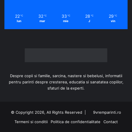
22
32
33
28
29
℃
℃
℃
℃
℃
lun
mar
mie
J
vin
Despre copii si familie, sarcina, nastere si bebelusi, informatii
pentru parinti despre cresterea, educatia si sanatatea copiilor,
sfaturi de la experti.
© Copyright 2026, All Rights Reserved |
9vremparinti.ro
Termeni si conditii
Politica de confidentialitate
Contact