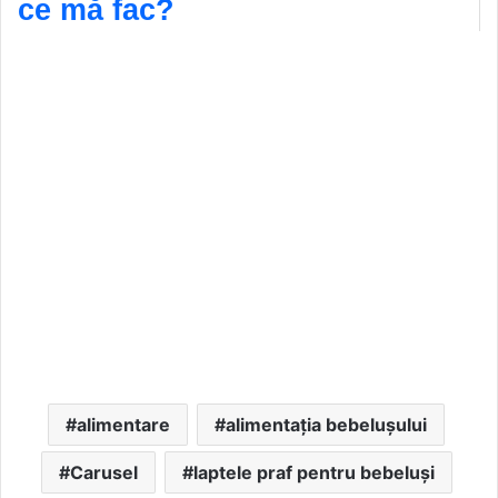
ce mă fac?
alimentare
alimentația bebelușului
Carusel
laptele praf pentru bebeluși