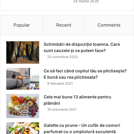
24 martie 2026
a
ș
i
î
Popular
Recent
Comments
n
g
r
Schimbări de dispoziție toamna. Care
i
sunt cauzele și ce putem face?
j
20 octombrie 2025
i
r
Ce să faci când copilul tău se plictisește?
e
E bună sau rea plictiseala?
a
9 februarie 2021
p
i
Cele mai bune 13 alimente pentru
e
plămâni
l
19 octombrie 2021
i
i
î
Galette cu prune – Un cufăr de comori
n
parfumat cu o umplutură suculentă