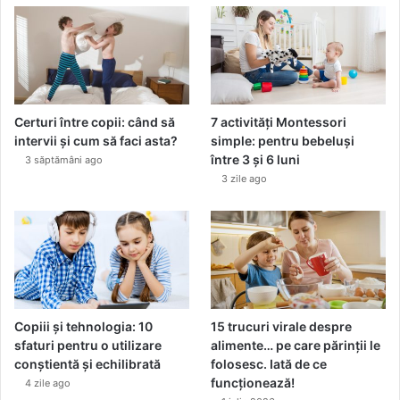
Certuri între copii: când să
7 activități Montessori
intervii și cum să faci asta?
simple: pentru bebeluși
între 3 și 6 luni
3 săptămâni ago
3 zile ago
Copiii și tehnologia: 10
15 trucuri virale despre
sfaturi pentru o utilizare
alimente… pe care părinții le
conștientă și echilibrată
folosesc. Iată de ce
funcționează!
4 zile ago