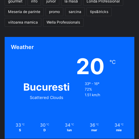
gourmet
info
junior
la masă
Londa Professional
Meseria de parinte
promo
sarcina
tips&tricks
viitoarea mamica
Wella Professionals
Weather
20
℃
Bucuresti
33º - 16º
72%
1.51 km/h
Scattered Clouds
33
30
34
36
34
℃
℃
℃
℃
℃
S
D
lun
mar
mie