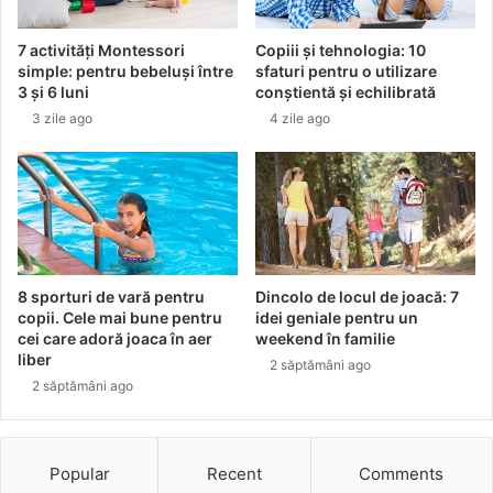
n
e
o
m
7 activități Montessori
Copiii și tehnologia: 10
u
e
simple: pentru bebeluși între
sfaturi pentru o utilizare
p
r
3 și 6 luni
conștientă și echilibrată
a
e
3 zile ago
4 zile ago
r
u
t
v
e
i
n
b
e
r
r
a
!
n
t
8 sporturi de vară pentru
Dincolo de locul de joacă: 7
ă
copii. Cele mai bune pentru
idei geniale pentru un
cei care adoră joaca în aer
weekend în familie
liber
2 săptămâni ago
2 săptămâni ago
Popular
Recent
Comments