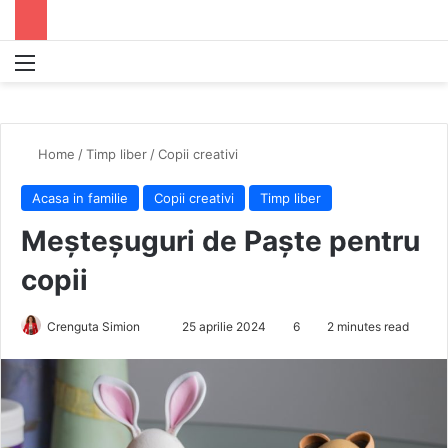
Menu
S
Home
/
Timp liber
/
Copii creativi
Acasa in familie
Copii creativi
Timp liber
Meșteșuguri de Paște pentru
copii
Crenguta Simion
S
25 aprilie 2024
6
2 minutes read
e
n
d
a
n