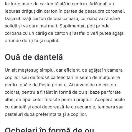
farfurie mare de carton tăiată în centru). Adăugați un
iepuraș drăguț din carton în partea de deasupra coroanei.
Dacă utilizați carton de ouă ca bază, coroana va rămâne
solidă și va dura mai mult. Suplimentar, poți prinde
coroana cu un cârlig de carton și astfel o ve/i putea agăța
oriunde doriți tu și copilul.
Ouă de dantelă
Un alt meșteșug simplu, dar eficient, de agățat în camera
copiilor sau de folosit ca felicitări în semn de mulțumire
pentru ouăle de Paște primite. Ai nevoie de un carton
colorat, pentru a fi tăiat în formă de ou și baze perforate
albe, de tipul celor folosite pentru prăjituri. Acoperă ouăle
cu dantelă și apoi decorează-le cu acuarele, tempera sau
pasteluri după preferința ta și a copiilor.
Ochelari în formă de ou