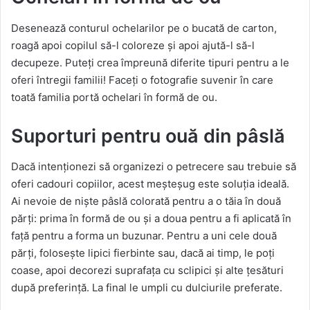
Desenează conturul ochelarilor pe o bucată de carton,
roagă apoi copilul să-l coloreze și apoi ajută-l să-l
decupeze. Puteți crea împreună diferite tipuri pentru a le
oferi întregii familii! Faceți o fotografie suvenir în care
toată familia portă ochelari în formă de ou.
Suporturi pentru ouă din pâslă
Dacă intenționezi să organizezi o petrecere sau trebuie să
oferi cadouri copiilor, acest meșteșug este soluția ideală.
Ai nevoie de niște pâslă colorată pentru a o tăia în două
părți: prima în formă de ou și a doua pentru a fi aplicată în
față pentru a forma un buzunar. Pentru a uni cele două
părți, folosește lipici fierbinte sau, dacă ai timp, le poți
coase, apoi decorezi suprafața cu sclipici și alte țesături
după preferință. La final le umpli cu dulciurile preferate.