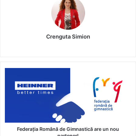
Crenguta Simion
We
bsi
te
F
e
d
e
r
a
ț
i
a
R
Federația Română de Gimnastică are un nou
o
partener!