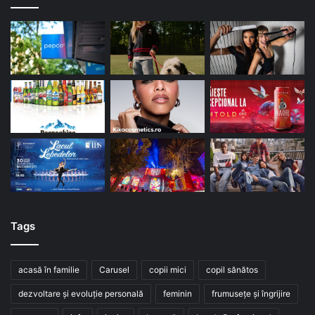
Tags
acasă în familie
Carusel
copii mici
copil sănătos
dezvoltare și evoluție personală
feminin
frumusețe și îngrijire