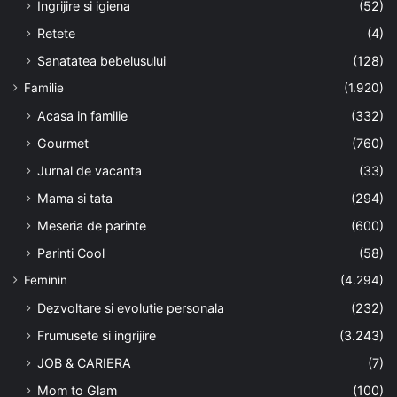
Ingrijire si igiena
(52)
Retete
(4)
Sanatatea bebelusului
(128)
Familie
(1.920)
Acasa in familie
(332)
Gourmet
(760)
Jurnal de vacanta
(33)
Mama si tata
(294)
Meseria de parinte
(600)
Parinti Cool
(58)
Feminin
(4.294)
Dezvoltare si evolutie personala
(232)
Frumusete si ingrijire
(3.243)
JOB & CARIERA
(7)
Mom to Glam
(100)