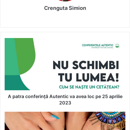
Crenguta Simion
We
bsi
te
A
p
a
t
r
a
c
o
n
f
A patra conferință Autentic va avea loc pe 25 aprilie
e
2023
r
i
V
n
a
ț
r