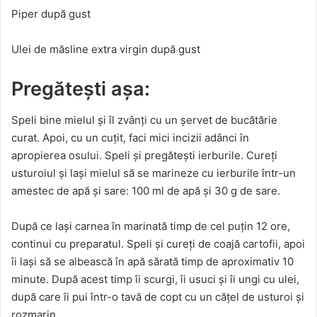
Piper după gust
Ulei de măsline extra virgin după gust
Pregătești așa:
Speli bine mielul și îl zvânți cu un șervet de bucătărie
curat. Apoi, cu un cuțit, faci mici incizii adânci în
apropierea osului. Speli și pregătești ierburile. Cureți
usturoiul și lași mielul să se marineze cu ierburile într-un
amestec de apă și sare: 100 ml de apă și 30 g de sare.
După ce lași carnea în marinată timp de cel puțin 12 ore,
continui cu preparatul. Speli și cureți de coajă cartofii, apoi
îi lași să se albească în apă sărată timp de aproximativ 10
minute. După acest timp îi scurgi, îi usuci și îi ungi cu ulei,
după care îi pui într-o tavă de copt cu un cățel de usturoi și
rozmarin.