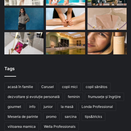
Tags
acasă în familie
Carusel
copii mici
copil sănătos
dezvoltare și evoluție personală
feminin
frumusețe și îngrijire
gourmet
info
junior
la masă
Londa Professional
Meseria de parinte
promo
sarcina
tips&tricks
viitoarea mamica
Wella Professionals