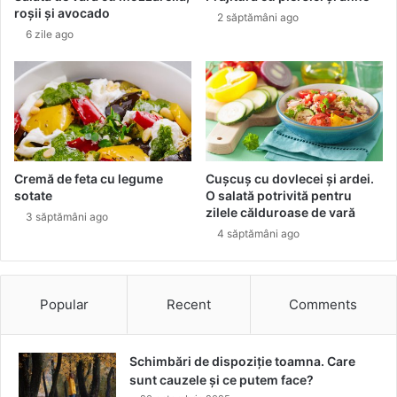
5
e
roșii și avocado
2 săptămâni ago
a
t
6 zile ago
p
a
r
l
i
i
l
c
i
e
e
,
2
c
0
u
Cremă de feta cu legume
Cușcuș cu dovlecei și ardei.
2
d
sotate
O salată potrivită pentru
3
i
zilele călduroase de vară
3 săptămâni ago
a
4 săptămâni ago
m
a
n
t
Popular
Recent
Comments
e
l
i
Schimbări de dispoziție toamna. Care
c
sunt cauzele și ce putem face?
h