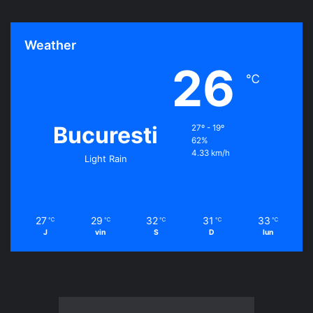
Weather
26
℃
Bucuresti
27º - 19º
62%
4.33 km/h
Light Rain
27
29
32
31
33
℃
℃
℃
℃
℃
J
vin
S
D
lun