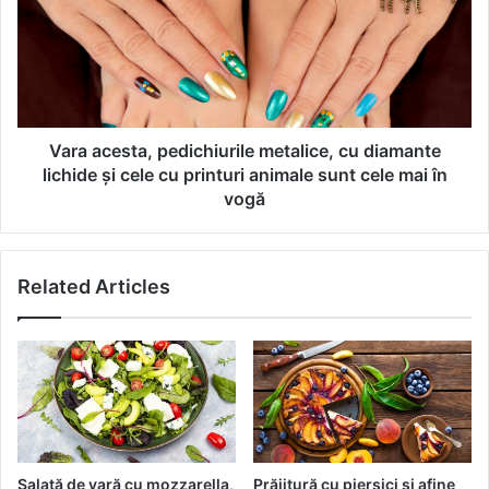
ă
a
A
a
u
c
t
e
e
s
n
t
t
a
Vara acesta, pedichiurile metalice, cu diamante
i
,
lichide și cele cu printuri animale sunt cele mai în
c
p
vogă
v
e
a
d
a
i
v
Related Articles
c
e
h
a
i
l
u
o
r
c
i
p
l
e
e
2
m
Salată de vară cu mozzarella,
Prăjitură cu piersici și afine