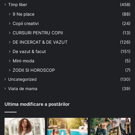
Timp liber
(458)
9 Ne place
(88)
Copii creativi
(24)
CURSURI PENTRU COPII
(13)
DE INCERCAT & DE VAZUT
(126)
De vazut & facut
(151)
Mini-moda
(5)
ZODII SI HOROSCOP
(7)
Uncategorized
(130)
Viata de mama
(39)
Ultima modificare a postărilor