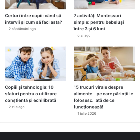
ă
Certuri între copii: când să
7 activități Montessori
intervii și cum să faci asta?
simple: pentru bebeluși
între 3 și 6 luni
2 săptămâni ago
o zi ago
Copiii și tehnologia: 10
15 trucuri virale despre
sfaturi pentru o utilizare
alimente… pe care părinții le
conștientă și echilibrată
folosesc. Iată de ce
funcționează!
2 zile ago
1 iulie 2026