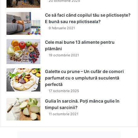
20 octombrie 2025
i
d
Ce să faci când copilul tău se plictisește?
e
E bună sau rea plictiseala?
ș
9 februarie 2021
i
c
Cele mai bune 13 alimente pentru
e
plămâni
l
19 octombrie 2021
e
c
u
Galette cu prune – Un cufăr de comori
p
parfumat cu o umplutură suculentă
r
perfectă
i
17 octombrie 2025
n
Gulia în sarcină. Poți mânca gulie în
t
timpul sarcinii?
u
11 octombrie 2021
r
i
a
n