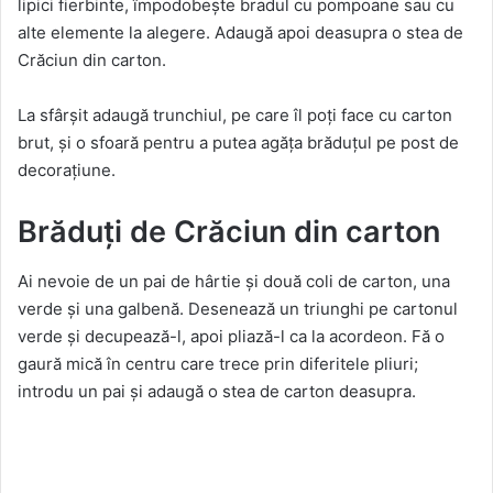
lipici fierbinte, împodobește bradul cu pompoane sau cu
alte elemente la alegere. Adaugă apoi deasupra o stea de
Crăciun din carton.
La sfârșit adaugă trunchiul, pe care îl poți face cu carton
brut, și o sfoară pentru a putea agăța brăduțul pe post de
decorațiune.
Brăduți de Crăciun din carton
Ai nevoie de un pai de hârtie și două coli de carton, una
verde și una galbenă. Desenează un triunghi pe cartonul
verde și decupează-l, apoi pliază-l ca la acordeon. Fă o
gaură mică în centru care trece prin diferitele pliuri;
introdu un pai și adaugă o stea de carton deasupra.