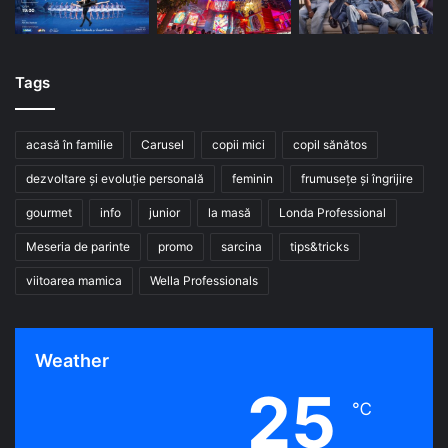
Tags
acasă în familie
Carusel
copii mici
copil sănătos
dezvoltare și evoluție personală
feminin
frumusețe și îngrijire
gourmet
info
junior
la masă
Londa Professional
Meseria de parinte
promo
sarcina
tips&tricks
viitoarea mamica
Wella Professionals
Weather
25
℃