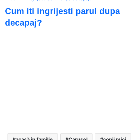
Cum iti ingrijesti parul dupa
decapaj?
acasă în familie
Carusel
copii mici