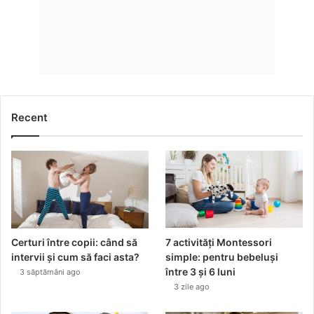
e
l
e
v
i
v
s
.
Recent
1
7
%
î
n
p
r
e
z
Certuri între copii: când să
7 activități Montessori
e
intervii și cum să faci asta?
simple: pentru bebeluși
n
între 3 și 6 luni
3 săptămâni ago
t
3 zile ago