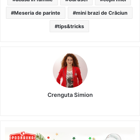
Meseria de parinte
mini brazi de Crăciun
tips&tricks
Crenguta Simion
We
bsi
te
C
o