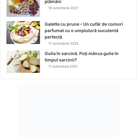
plămâni
n
19 octombrie 2021
t
r
u
Galette cu prune – Un cufăr de comori
c
parfumat cu o umplutură suculentă
e
perfectă
l
17 octombrie 2025
p
Gulia în sarcină. Poți mânca gulie în
u
timpul sarcinii?
ț
11 octombrie 2021
i
n
5
0
%
d
i
n
t
r
e