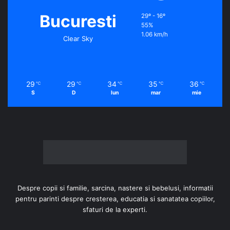
Bucuresti
29º - 16º
55%
1.06 km/h
Clear Sky
29
29
34
35
36
℃
℃
℃
℃
℃
S
D
lun
mar
mie
Despre copii si familie, sarcina, nastere si bebelusi, informatii
pentru parinti despre cresterea, educatia si sanatatea copiilor,
sfaturi de la experti.