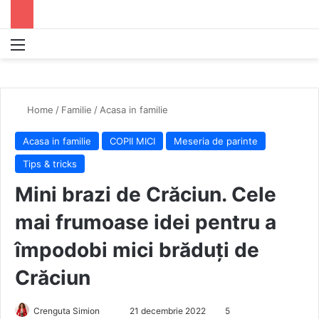
Menu
S
Home
/
Familie
/
Acasa in familie
Acasa in familie
COPII MICI
Meseria de parinte
Tips & tricks
Mini brazi de Crăciun. Cele
mai frumoase idei pentru a
împodobi mici brăduți de
Crăciun
Crenguta Simion
S
21 decembrie 2022
5