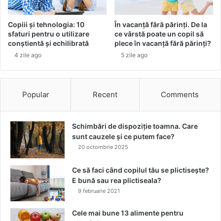
r
u
e
n
Copiii și tehnologia: 10
În vacanță fără părinți. De la
t
sfaturi pentru o utilizare
ce vârstă poate un copil să
r
conștientă și echilibrată
plece în vacanță fără părinți?
a
4 zile ago
5 zile ago
s
e
u
e
Popular
Recent
Comments
d
u
c
Schimbări de dispoziție toamna. Care
a
sunt cauzele și ce putem face?
ț
20 octombrie 2025
i
o
Ce să faci când copilul tău se plictisește?
n
E bună sau rea plictiseala?
a
9 februarie 2021
l
p
Cele mai bune 13 alimente pentru
e