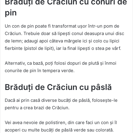
Brăduți de Crăciun cu conuri de
pin
Un con de pin poate fi transformat ușor într-un pom de
Crăciun. Trebuie doar să lipești conul deasupra unui disc
de lemn; adaugi apoi câteva mărgele ici și colo cu lipici
fierbinte (pistol de lipit), iar la final lipești o stea pe vârf.
Alternativ, ca bază, poți folosi dopuri de plută și înmoi
conurile de pin în tempera verde.
Brăduți de Crăciun cu pâslă
Dacă ai prin casă diverse bucăți de pâslă, folosește-le
pentru a crea brazi de Crăciun.
Vei avea nevoie de polistiren, din care faci un con și îl
acoperi cu multe bucăți de pâslă verde sau colorată.