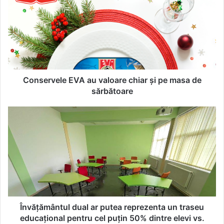
n
s
e
r
v
e
l
e
Conservele EVA au valoare chiar și pe masa de
E
sărbătoare
V
A
Î
a
n
u
v
v
ă
a
ț
l
ă
o
m
a
â
r
n
e
t
Învățământul dual ar putea reprezenta un traseu
c
u
educațional pentru cel puțin 50% dintre elevi vs.