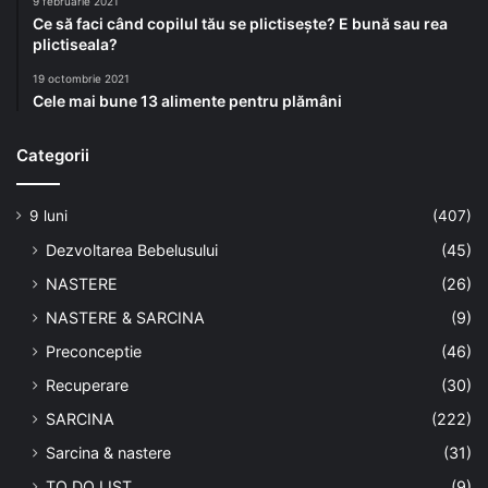
9 februarie 2021
Ce să faci când copilul tău se plictisește? E bună sau rea
plictiseala?
19 octombrie 2021
Cele mai bune 13 alimente pentru plămâni
Categorii
9 luni
(407)
Dezvoltarea Bebelusului
(45)
NASTERE
(26)
NASTERE & SARCINA
(9)
Preconceptie
(46)
Recuperare
(30)
SARCINA
(222)
Sarcina & nastere
(31)
TO DO LIST
(9)