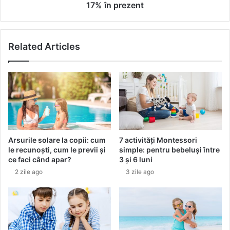
h
l
17% în prezent
i
d
a
u
r
a
ș
Related Articles
l
i
a
p
r
e
p
m
u
a
t
s
e
a
a
d
r
Arsurile solare la copii: cum
7 activități Montessori
e
e
le recunoști, cum le previi și
simple: pentru bebeluși între
s
p
ce faci când apar?
3 și 6 luni
ă
r
2 zile ago
3 zile ago
r
e
b
z
ă
e
t
n
o
t
a
a