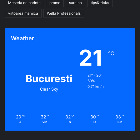
Meseria de parinte
promo
sarcina
tips&tricks
viitoarea mamica
Wella Professionals
Weather
21
℃
Bucuresti
21º - 20º
69%
0.71 km/h
Clear Sky
20
32
32
30
33
℃
℃
℃
℃
℃
J
vin
S
D
lun