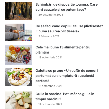
Schimbări de dispoziție toamna. Care
f
sunt cauzele și ce putem face?
r
20 octombrie 2025
i
g
ș
Ce să faci când copilul tău se plictisește?
i
E bună sau rea plictiseala?
d
9 februarie 2021
e
s
Cele mai bune 13 alimente pentru
h
plămâni
i
19 octombrie 2021
d
r
Galette cu prune – Un cufăr de comori
a
parfumat cu o umplutură suculentă
t
perfectă
a
17 octombrie 2025
r
e
Gulia în sarcină. Poți mânca gulie în
timpul sarcinii?
11 octombrie 2021