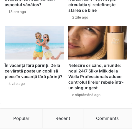
i
n
aspectul sănătos?
circulația și redefinește
u
c
starea de bine
13 ore ago
r
e
2 zile ago
i
p
c
e
a
c
r
u
e
t
î
i
l
n
p
e
În vacanță fără părinți. De la
Netezire oricând, oriunde:
r
!
ce vârstă poate un copil să
noul 24/7 Silky Milk de la
o
plece în vacanță fără părinți?
Wella Professionals aduce
controlul firelor rebele într-
t
4 zile ago
un singur gest
e
j
o săptămână ago
e
a
z
Popular
Recent
Comments
ă
d
e