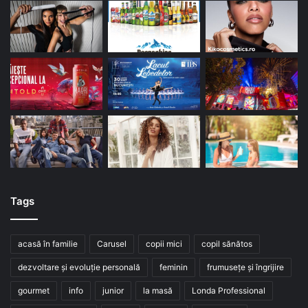
Tags
acasă în familie
Carusel
copii mici
copil sănătos
dezvoltare și evoluție personală
feminin
frumusețe și îngrijire
gourmet
info
junior
la masă
Londa Professional