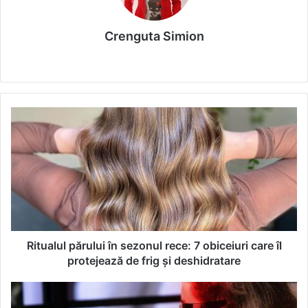
Crenguta Simion
We
bsi
te
R
i
t
u
a
l
u
l
p
ă
Ritualul părului în sezonul rece: 7 obiceiuri care îl
r
protejează de frig și deshidratare
u
l
S
u
t