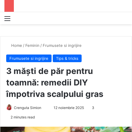
Menu
S
Home
/
Feminin
/
Frumusete si ingrijire
Frumusete si ingrijire
Tips & tricks
3 măști de păr pentru
toamnă: remedii DIY
împotriva scalpului gras
Crenguta Simion
S
12 noiembrie 2025
3
e
2 minutes read
n
d