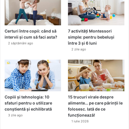
Certuri între copii: când să
7 activități Montessori
intervii și cum să faci asta?
simple: pentru bebeluși
între 3 și 6 luni
2 săptămâni ago
2 zile ago
Copiii și tehnologia: 10
15 trucuri virale despre
sfaturi pentru o utilizare
alimente… pe care părinții le
conștientă și echilibrată
folosesc. Iată de ce
funcționează!
3 zile ago
1 iulie 2026