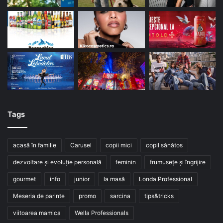
Tags
acasă în familie
Carusel
copii mici
copil sănătos
dezvoltare și evoluție personală
feminin
frumusețe și îngrijire
gourmet
info
junior
la masă
Londa Professional
Meseria de parinte
promo
sarcina
tips&tricks
viitoarea mamica
Wella Professionals