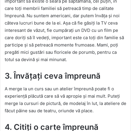
important să existe o seară pe săptămână, cel puțin, în
care toți membrii familiei să petreacă timp de calitate
împreună. Nu suntem americani, dar putem învăța și noi
câteva lucruri bune de la ei. Așa că fie găsiți la TV ceva
interesant de văzut, fie cumpărați un DVD cu un film pe
care doriți să îl vedeți, important este ca toți din familie să
participe și să petreacă momente frumoase. Mami, poți
pregăti mici gustări sau floricele de porumb, pentru ca
totul sa devină și mai minunat.
3. Învățați ceva împreună
A merge la un curs sau un atelier împreună poate fi o
experiență plăcută care să vă apropie și mai mult. Puteți
merge la cursuri de pictură, de modelaj în lut, la ateliere de
făcut pâine sau de teatru, oriunde vă place.
4. Citiți o carte împreună