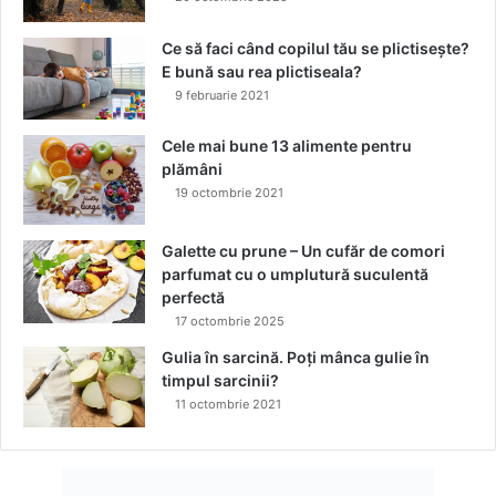
m
â
Ce să faci când copilul tău se plictisește?
n
E bună sau rea plictiseala?
ă
9 februarie 2021
:
i
Cele mai bune 13 alimente pentru
a
plămâni
t
19 octombrie 2021
ă
c
â
Galette cu prune – Un cufăr de comori
t
parfumat cu o umplutură suculentă
d
perfectă
e
17 octombrie 2025
m
Gulia în sarcină. Poți mânca gulie în
u
timpul sarcinii?
l
11 octombrie 2021
t
p
o
a