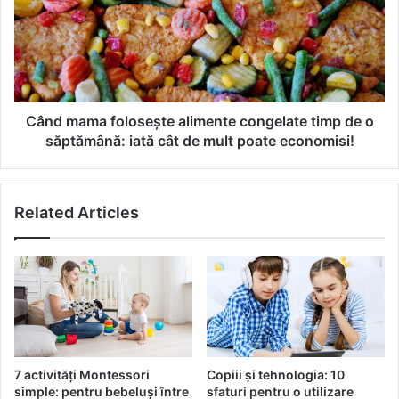
a
d
t
m
?
a
C
m
e
a
n
f
u
o
Când mama folosește alimente congelate timp de o
i
l
săptămână: iată cât de mult poate economisi!
t
o
i
s
s
e
Related Articles
p
ș
u
t
n
e
e
a
n
l
i
i
m
m
e
e
n
n
7 activități Montessori
Copiii și tehnologia: 10
i
t
simple: pentru bebeluși între
sfaturi pentru o utilizare
?