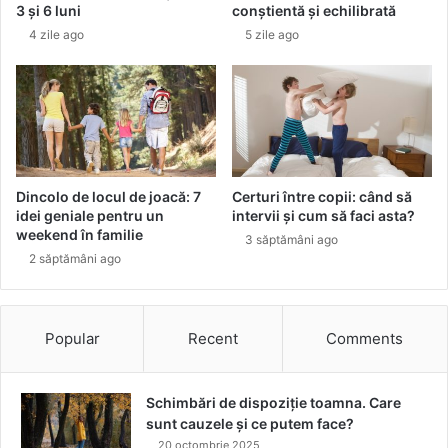
e
3 și 6 luni
conștientă și echilibrată
c
4 zile ago
5 zile ago
o
n
g
e
l
a
t
e
Dincolo de locul de joacă: 7
Certuri între copii: când să
t
idei geniale pentru un
intervii și cum să faci asta?
i
weekend în familie
3 săptămâni ago
m
2 săptămâni ago
p
d
e
o
Popular
Recent
Comments
s
ă
p
Schimbări de dispoziție toamna. Care
t
sunt cauzele și ce putem face?
ă
20 octombrie 2025