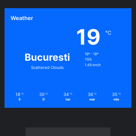
Weather
19
℃
Bucuresti
19º - 18º
79%
1.49 km/h
Scattered Clouds
18
30
34
36
35
℃
℃
℃
℃
℃
S
D
lun
mar
mie