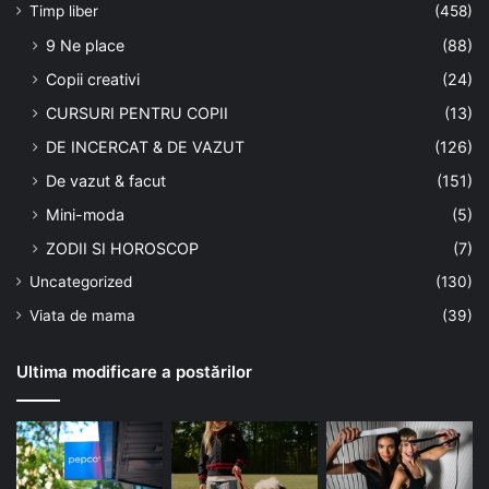
Timp liber
(458)
9 Ne place
(88)
Copii creativi
(24)
CURSURI PENTRU COPII
(13)
DE INCERCAT & DE VAZUT
(126)
De vazut & facut
(151)
Mini-moda
(5)
ZODII SI HOROSCOP
(7)
Uncategorized
(130)
Viata de mama
(39)
Ultima modificare a postărilor