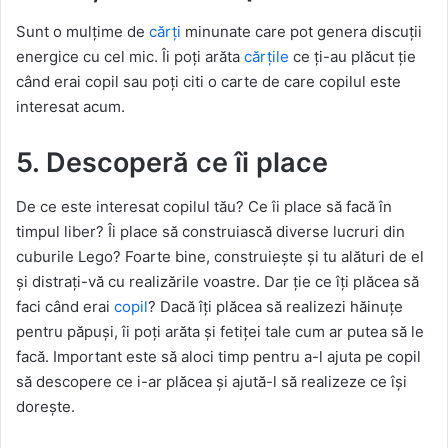
Sunt o mulțime de
cărți
minunate care pot genera discuții
energice cu cel mic. Îi poți arăta
cărțile
ce ți-au plăcut ție
când erai copil sau poți citi o carte de care copilul este
interesat acum.
5. Descoperă ce îi place
De ce este interesat copilul tău? Ce îi place să facă în
timpul liber? Îi place să construiască diverse lucruri din
cuburile Lego? Foarte bine, construiește și tu alături de el
și distrați-vă cu realizările voastre. Dar ție ce îți plăcea să
faci când erai
copil
? Dacă îți plăcea să realizezi hăinuțe
pentru păpuși, îi poți arăta și fetiței tale cum ar putea să le
facă. Important este să aloci timp pentru a-l ajuta pe copil
să descopere ce i-ar plăcea și ajută-l să realizeze ce își
dorește.