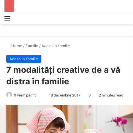
Menu
S
Home
/
Familie
/
Acasa in familie
Acasa in familie
7 modalități creative de a vă
distra în familie
9 vrem parinti
S
18 decembrie 2017
0
2 minutes read
e
n
d
a
n