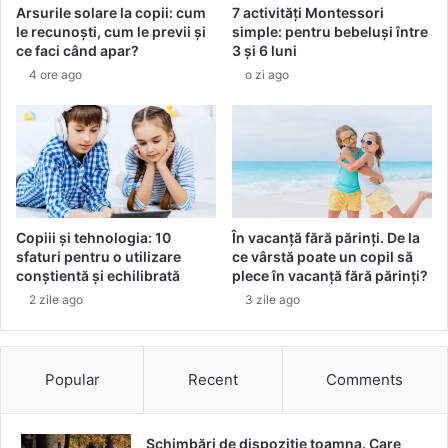
Arsurile solare la copii: cum
7 activități Montessori
s
d
le recunoști, cum le previi și
simple: pentru bebeluși între
u
e
ce faci când apar?
3 și 6 luni
s
r
4 ore ago
o zi ago
ț
i
i
i
n
p
e
r
p
i
e
m
s
u
t
l
Copiii și tehnologia: 10
În vacanță fără părinți. De la
e
u
sfaturi pentru o utilizare
ce vârstă poate un copil să
7
i
conștientă și echilibrată
plece în vacanță fără părinți?
.
m
2 zile ago
3 zile ago
0
a
0
g
0
a
d
z
Popular
Recent
Comments
e
i
c
n
o
d
Schimbări de dispoziție toamna. Care