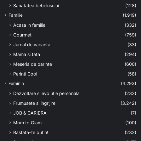
Sanatatea bebelusului
(128)
Familie
(1.919)
Acasa in familie
(332)
Gourmet
(759)
Jurnal de vacanta
(33)
Mama si tata
(294)
Meseria de parinte
(600)
Parinti Cool
(58)
Feminin
(4.293)
Dezvoltare si evolutie personala
(232)
Frumusete si ingrijire
(3.242)
JOB & CARIERA
(7)
Mom to Glam
(100)
Rasfata-te putin!
(232)