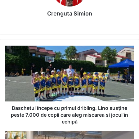
Crenguta Simion
We
bsi
te
B
a
s
c
h
e
t
u
l
î
Baschetul începe cu primul dribling. Lino susține
n
peste 7.000 de copii care aleg mișcarea și jocul în
c
echipă
e
p
P