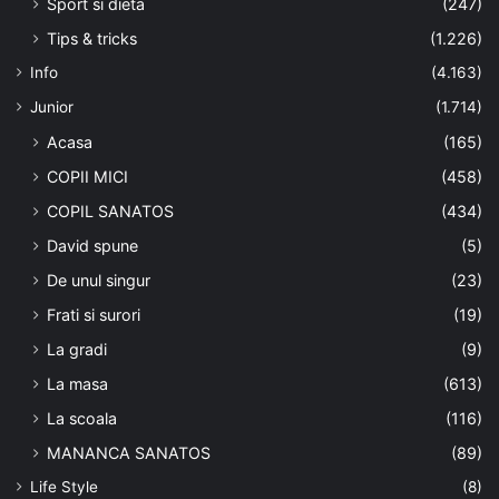
Sport si dieta
(247)
Tips & tricks
(1.226)
Info
(4.163)
Junior
(1.714)
Acasa
(165)
COPII MICI
(458)
COPIL SANATOS
(434)
David spune
(5)
De unul singur
(23)
Frati si surori
(19)
La gradi
(9)
La masa
(613)
La scoala
(116)
MANANCA SANATOS
(89)
Life Style
(8)