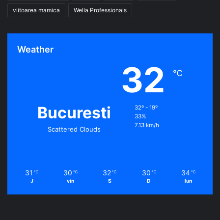
viitoarea mamica
Wella Professionals
Weather
32
℃
Bucuresti
32º - 19º
33%
7.13 km/h
Scattered Clouds
31
30
32
30
34
℃
℃
℃
℃
℃
J
vin
S
D
lun