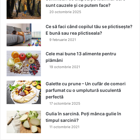
p
i
sunt cauzele și ce putem face?
i
n
20 octombrie 2025
i
S
c
i
Ce să faci când copilul tău se plictisește?
a
b
E bună sau rea plictiseala?
r
i
9 februarie 2021
e
u
a
Cele mai bune 13 alimente pentru
l
plămâni
e
19 octombrie 2021
g
m
i
Galette cu prune – Un cufăr de comori
ș
parfumat cu o umplutură suculentă
c
perfectă
a
17 octombrie 2025
r
Gulia în sarcină. Poți mânca gulie în
e
timpul sarcinii?
a
11 octombrie 2021
ș
i