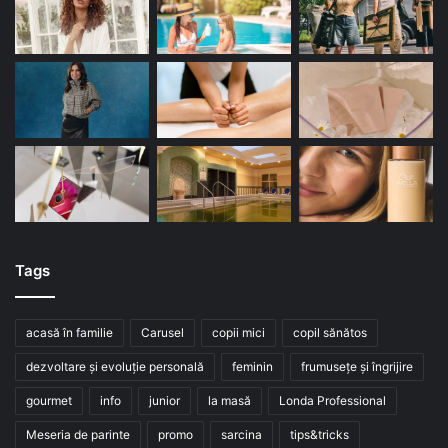
Tags
acasă în familie
Carusel
copii mici
copil sănătos
dezvoltare și evoluție personală
feminin
frumusețe și îngrijire
gourmet
info
junior
la masă
Londa Professional
Meseria de parinte
promo
sarcina
tips&tricks