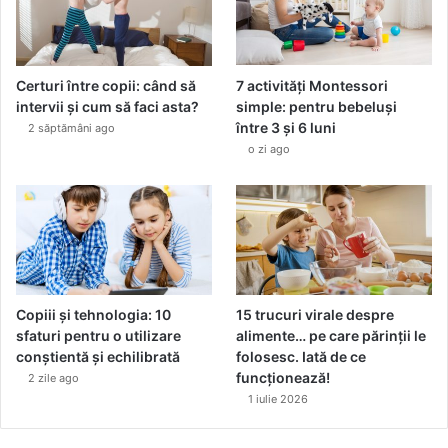
Certuri între copii: când să
7 activități Montessori
intervii și cum să faci asta?
simple: pentru bebeluși
între 3 și 6 luni
2 săptămâni ago
o zi ago
Copiii și tehnologia: 10
15 trucuri virale despre
sfaturi pentru o utilizare
alimente… pe care părinții le
conștientă și echilibrată
folosesc. Iată de ce
funcționează!
2 zile ago
1 iulie 2026