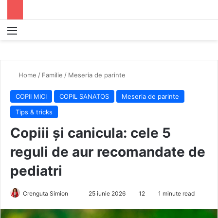
Menu
S
Home
/
Familie
/
Meseria de parinte
COPII MICI
COPIL SANATOS
Meseria de parinte
Tips & tricks
Copiii și canicula: cele 5
reguli de aur recomandate de
pediatri
Crenguta Simion
S
25 iunie 2026
12
1 minute read
e
n