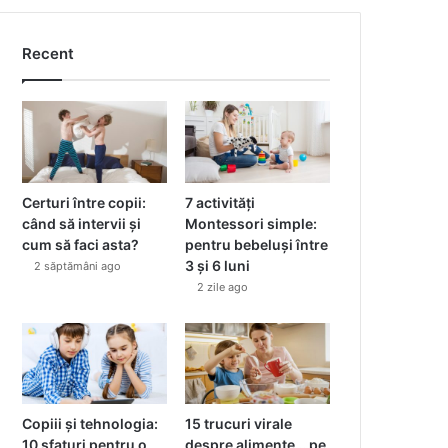
Recent
Certuri între copii:
7 activități
când să intervii și
Montessori simple:
cum să faci asta?
pentru bebeluși între
3 și 6 luni
2 săptămâni ago
2 zile ago
Copiii și tehnologia:
15 trucuri virale
10 sfaturi pentru o
despre alimente… pe