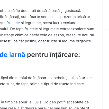
rebuie să fie deosebit de sănătoasă și gustoasă.
e înțărcați, sunt foarte sensibili la prezența oricăror
ește
fructele
și legumele, acest lucru exclude
onului. De fapt, fructele și legumele extrasezoniere sunt
substanțe chimice decât cele de sezon, crescute natural
olosești, pe cât posibil, doar fructe și legume organice.
 de iarnă
pentru înțărcare:
lipsi din meniul de înțărcare al bebelușului, alături de
ucte sunt, de fapt, primele tipuri de fructe indicate
în timp ce soiurile Fuji și Golden pot fi acceptate de
 bine rase. Cât despre pere, cel mai bun soi de oferit