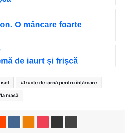
con. O mâncare foarte
ă de iaurt și frișcă
usel
fructe de iarnă pentru înțărcare
la masă
Reddit
VKontakte
Odnoklassniki
Pocket
Share via Email
Print