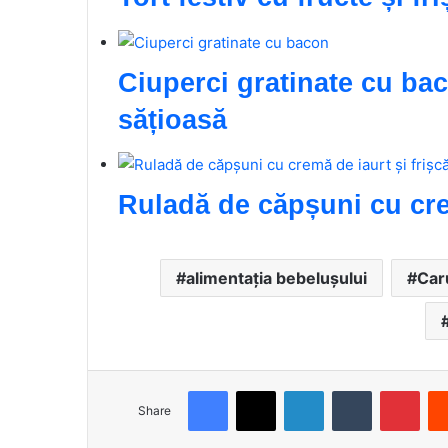
Ciuperci gratinate cu ba
sățioasă
Ruladă de căpșuni cu crem
alimentația bebelușului
Car
Facebook
X
LinkedIn
Tumblr
Pinterest
Share