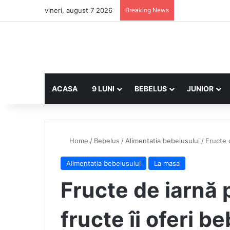
vineri, august 7 2026
Breaking News
ACASA
9 LUNI
BEBELUS
JUNIOR
Home
/
Bebelus
/
Alimentatia bebelusului
/
Fructe 
Alimentatia bebelusului
La masa
Fructe de iarnă 
fructe îi oferi b