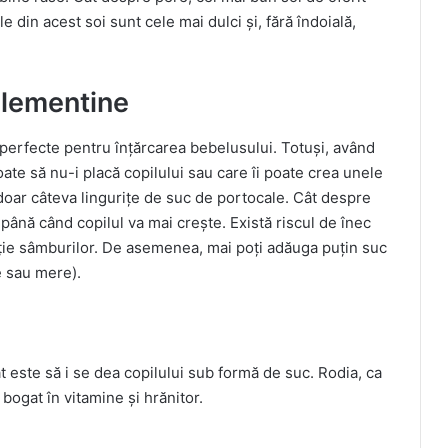
 din acest soi sunt cele mai dulci și, fără îndoială,
clementine
perfecte pentru înțărcarea bebelusului. Totuși, având
ate să nu-i placă copilului sau care îi poate crea unele
 doar câteva lingurițe de suc de portocale. Cât despre
 până când copilul va mai crește. Există riscul de înec
ție sâmburilor. De asemenea, mai poți adăuga puțin suc
re sau mere).
 este să i se dea copilului sub formă de suc. Rodia, ca
 bogat în vitamine și hrănitor.