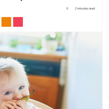
0
2 minutes read
ontakte
Odnoklassniki
Pocket