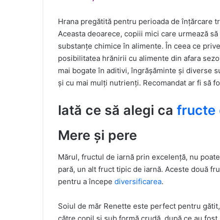
Hrana pregătită pentru perioada de înțărcare t
Aceasta deoarece, copiii mici care urmează să fi
substanțe chimice în alimente. În ceea ce priv
posibilitatea hrănirii cu alimente din afara sez
mai bogate în aditivi, îngrășăminte și diverse 
și cu mai mulți nutrienți. Recomandat ar fi să f
Iată ce să alegi ca
fructe
Mere și pere
Mărul, fructul de iarnă prin excelență, nu poate 
pară, un alt fruct tipic de iarnă. Aceste două fr
pentru a începe
diversificarea
.
Soiul de măr Renette este perfect pentru gătit, 
către copil și sub formă crudă, după ce au fost