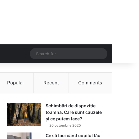
Facebook
Instagram
Log In
Random Article
Sidebar
Random Article
Search
for
Popular
Recent
Comments
Schimbări de dispoziție
toamna. Care sunt cauzele
și ce putem face?
20 octombrie 2025
Ce să faci când copilul tău