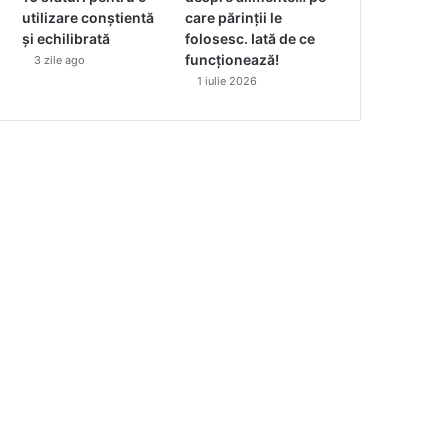
utilizare conștientă
care părinții le
și echilibrată
folosesc. Iată de ce
funcționează!
3 zile ago
1 iulie 2026