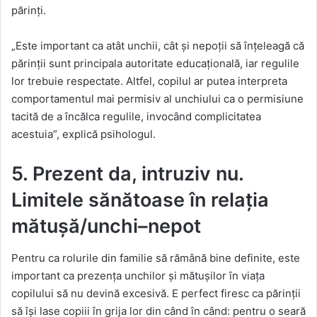
părinți.
„Este important ca atât unchii, cât și nepoții să înțeleagă că
părinții sunt principala autoritate educațională, iar regulile
lor trebuie respectate. Altfel, copilul ar putea interpreta
comportamentul mai permisiv al unchiului ca o permisiune
tacită de a încălca regulile, invocând complicitatea
acestuia”, explică psihologul.
5. Prezent da, intruziv nu.
Limitele sănătoase în relația
mătușă/unchi–nepot
Pentru ca rolurile din familie să rămână bine definite, este
important ca prezența unchilor și mătușilor în viața
copilului să nu devină excesivă. E perfect firesc ca părinții
să își lase copiii în grija lor din când în când: pentru o seară