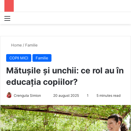
Menu
S
Home
/
Familie
COPII MICI
Familie
Mătușile și unchii: ce rol au în
educația copiilor?
Crenguta Simion
S
20 august 2025
1
5 minutes read
e
n
d
a
n