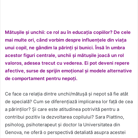
Mătușile și unchii: ce rol au în educația copiilor? De cele
mai multe ori, când vorbim despre influențele din viața
unui copil, ne gândim la părinți și bunici. Însă în umbra
acestor figuri centrale, unchii și mătușile joacă un rol
valoros, adesea trecut cu vederea. Ei pot deveni repere
afective, surse de sprijin emoțional și modele alternative
de comportament pentru nepoți.
Ce face ca relația dintre unchi/mătușă și nepot să fie atât
de specială? Cum se diferențiază implicarea lor față de cea
a părinților? Și care este atitudinea potrivită pentru a
contribui pozitiv la dezvoltarea copilului? Sara Piattino,
psiholog, psihoterapeut și doctor la Universitatea din
Genova, ne oferă o perspectivă detaliată asupra acestei