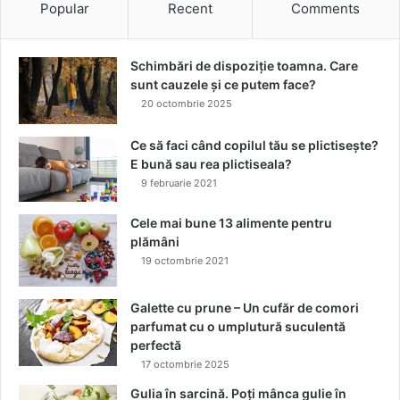
u
l
Popular
Recent
Comments
M
e
I
c
N
ț
Schimbări de dispoziție toamna. Care
G
i
sunt cauzele și ce putem face?
Y
e
20 octombrie 2025
U
d
î
e
Ce să faci când copilul tău se plictisește?
n
t
E bună sau rea plictiseala?
r
o
9 februarie 2021
o
a
l
m
Cele mai bune 13 alimente pentru
u
n
plămâni
l
ă
19 octombrie 2021
p
2
r
0
i
2
Galette cu prune – Un cufăr de comori
n
5
parfumat cu o umplutură suculentă
c
:
perfectă
i
„
17 octombrie 2025
p
W
Gulia în sarcină. Poți mânca gulie în
a
h