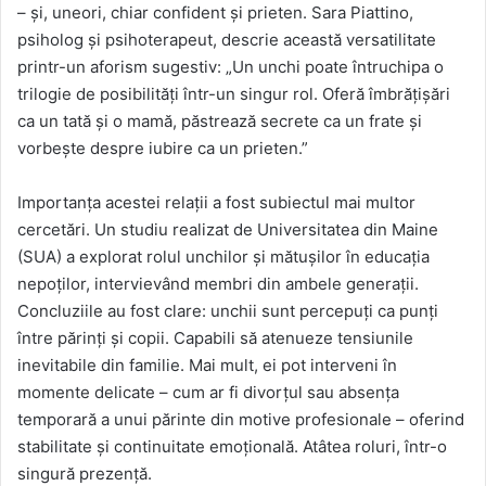
– și, uneori, chiar confident și prieten. Sara Piattino,
psiholog și psihoterapeut, descrie această versatilitate
printr-un aforism sugestiv: „Un unchi poate întruchipa o
trilogie de posibilități într-un singur rol. Oferă îmbrățișări
ca un tată și o mamă, păstrează secrete ca un frate și
vorbește despre iubire ca un prieten.”
Importanța acestei relații a fost subiectul mai multor
cercetări. Un studiu realizat de Universitatea din Maine
(SUA) a explorat rolul unchilor și mătușilor în educația
nepoților, intervievând membri din ambele generații.
Concluziile au fost clare: unchii sunt percepuți ca punți
între părinți și copii. Capabili să atenueze tensiunile
inevitabile din familie. Mai mult, ei pot interveni în
momente delicate – cum ar fi divorțul sau absența
temporară a unui părinte din motive profesionale – oferind
stabilitate și continuitate emoțională. Atâtea roluri, într-o
singură prezență.