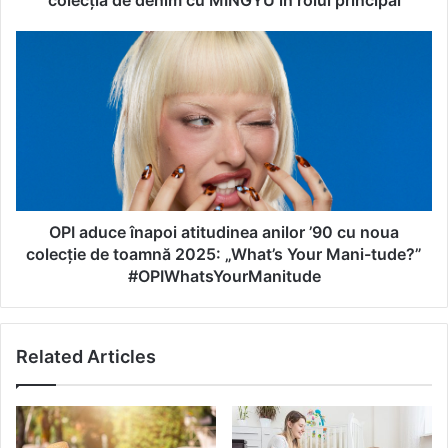
colecția de denim cu MINGYU în rolul principal
l
a
O
n
P
s
I
e
a
a
d
z
u
ă
c
n
e
o
î
u
n
OPI aduce înapoi atitudinea anilor ’90 cu noua
a
a
colecție de toamnă 2025: „What’s Your Mani-tude?”
c
p
#OPIWhatsYourManitude
a
o
m
i
p
a
a
Related Articles
t
n
i
i
t
e
u
p
d