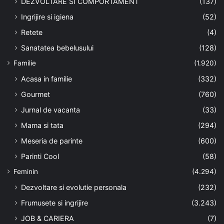
DEZVOLTARE SI COMPORTAMENT
(137)
Ingrijire si igiena
(52)
Retete
(4)
Sanatatea bebelusului
(128)
Familie
(1.920)
Acasa in familie
(332)
Gourmet
(760)
Jurnal de vacanta
(33)
Mama si tata
(294)
Meseria de parinte
(600)
Parinti Cool
(58)
Feminin
(4.294)
Dezvoltare si evolutie personala
(232)
Frumusete si ingrijire
(3.243)
JOB & CARIERA
(7)