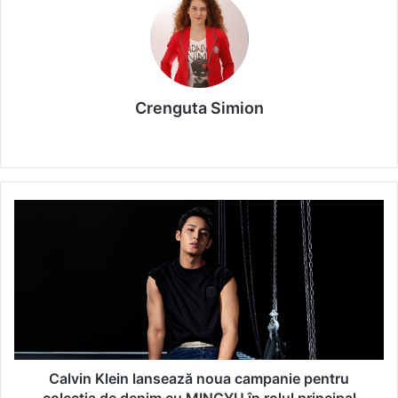
Crenguta Simion
We
bsi
te
C
a
l
v
i
n
K
l
e
i
Calvin Klein lansează noua campanie pentru
n