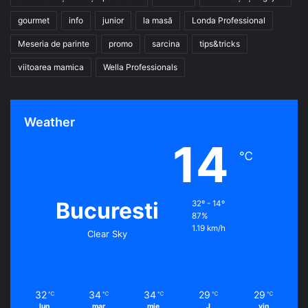
gourmet
info
junior
la masă
Londa Professional
Meseria de parinte
promo
sarcina
tips&tricks
viitoarea mamica
Wella Professionals
Weather
14
℃
Bucuresti
32º - 14º
87%
1.19 km/h
Clear Sky
32
34
34
29
29
℃
℃
℃
℃
℃
lun
mar
mie
J
vin