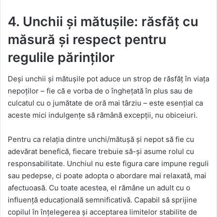
4. Unchii și mătușile: răsfăț cu
măsură și respect pentru
regulile părinților
Deși unchii și mătușile pot aduce un strop de răsfăț în viața
nepoților – fie că e vorba de o înghețată în plus sau de
culcatul cu o jumătate de oră mai târziu – este esențial ca
aceste mici indulgențe să rămână excepții, nu obiceiuri.
Pentru ca relația dintre unchi/mătușă și nepot să fie cu
adevărat benefică, fiecare trebuie să-și asume rolul cu
responsabilitate. Unchiul nu este figura care impune reguli
sau pedepse, ci poate adopta o abordare mai relaxată, mai
afectuoasă. Cu toate acestea, el rămâne un adult cu o
influență educațională semnificativă. Capabil să sprijine
copilul în înțelegerea și acceptarea limitelor stabilite de