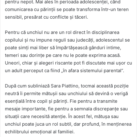
pentru nepot. Mai ales în perioada adolescenței, când
comunicarea cu părinții se poate transforma într-un teren
sensibil, presărat cu conflicte și tăceri.
Pentru că unchiul nu are un rol direct în disciplinarea
copilului și nu impune reguli sau judecăți, adolescentul se
poate simți mai liber să împărtășească gânduri intime,
temeri sau dorințe pe care nu le poate exprima acasă.
Uneori, chiar și alegeri riscante pot fi discutate mai ușor cu
un adult perceput ca fiind „în afara sistemului parental”.
După cum subliniază Sara Piattino, tocmai această poziție
neutră îi permite mătușii sau unchiului să devină o verigă
esențială între copil și părinți. Fie pentru a transmite
mesaje importante, fie pentru a semnala discrepanțe sau
situații care necesită atenție. În acest fel, mătușa sau
unchiul poate juca un rol subtil, dar profund, în menținerea
echilibrului emoțional al familiei.