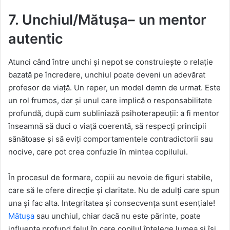
7. Unchiul/Mătușa– un mentor
autentic
Atunci când între unchi și nepot se construiește o relație
bazată pe încredere, unchiul poate deveni un adevărat
profesor de viață. Un reper, un model demn de urmat. Este
un rol frumos, dar și unul care implică o responsabilitate
profundă, după cum subliniază psihoterapeuții: a fi mentor
înseamnă să duci o viață coerentă, să respecți principii
sănătoase și să eviți comportamentele contradictorii sau
nocive, care pot crea confuzie în mintea copilului.
În procesul de formare, copiii au nevoie de figuri stabile,
care să le ofere direcție și claritate. Nu de adulți care spun
una și fac alta. Integritatea și consecvența sunt esențiale!
Mătușa
sau unchiul, chiar dacă nu este părinte, poate
influența profund felul în care copilul înțelege lumea și își