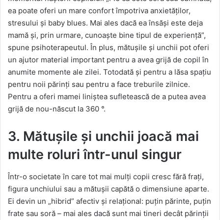
ea poate oferi un mare confort împotriva anxietăților,
stresului și baby blues. Mai ales dacă ea însăși este deja
mamă și, prin urmare, cunoaște bine tipul de experiență”,
spune psihoterapeutul. În plus, mătușile și unchii pot oferi
un ajutor material important pentru a avea grijă de copil în
anumite momente ale zilei. Totodată și pentru a lăsa spațiu
pentru noii părinți sau pentru a face treburile zilnice.
Pentru a oferi mamei liniștea sufletească de a putea avea
grijă de nou-născut la 360 °.
3. Mătușile și unchii joacă mai
multe roluri într-unul singur
Într-o societate în care tot mai mulți copii cresc fără frați,
figura unchiului sau a mătușii capătă o dimensiune aparte.
Ei devin un „hibrid” afectiv și relațional: puțin părinte, puțin
frate sau soră – mai ales dacă sunt mai tineri decât părinții