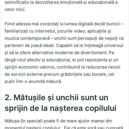
semnificativ la dezvoltarea emoțională și educațională a
celor mici.
Fiind adesea mai conectați la lumea digitală decât bunicii –
familiarizați cu internetul, jocurile video, aplicațiile și
muzica contemporană – unchii sunt percepuți de nepoți ca
parteneri de joacă ideali. Capabili să le înțeleagă universul
și să le ofere alternative moderne de divertisment. Pe
lângă rolul afectiv și educațional, ei pot reprezenta și un
sprijin economic valoros, contribuind la reducerea nevoii
de servicii externe precum grădinițele sau bonele, cel
puțin într-o anumită măsură.
2. Mătușile și unchii sunt un
sprijin de la nașterea copilului
Mătușa (în special) poate fi de mare ajutor mamei din
momentul nașterii copilului: „Fie că este soră sau cumnată,