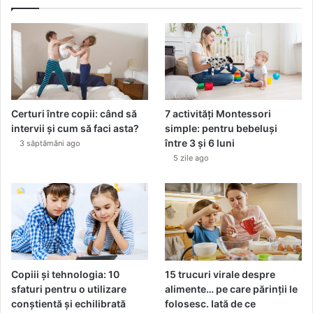
P
I
W
h
a
t
s
Y
Certuri între copii: când să
7 activități Montessori
o
intervii și cum să faci asta?
simple: pentru bebeluși
u
între 3 și 6 luni
3 săptămâni ago
r
5 zile ago
M
a
n
i
t
u
d
e
Copiii și tehnologia: 10
15 trucuri virale despre
sfaturi pentru o utilizare
alimente… pe care părinții le
conștientă și echilibrată
folosesc. Iată de ce