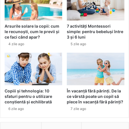
e
i
n
n
t
e
r
a
Arsurile solare la copii: cum
7 activități Montessori
u
a
le recunoști, cum le previi și
simple: pentru bebeluși între
c
n
ce faci când apar?
3 și 6 luni
o
i
4 zile ago
5 zile ago
l
l
e
o
c
r
ț
’
i
9
a
0
d
c
e
u
Copiii și tehnologia: 10
În vacanță fără părinți. De la
d
n
sfaturi pentru o utilizare
ce vârstă poate un copil să
e
o
conștientă și echilibrată
plece în vacanță fără părinți?
n
u
6 zile ago
7 zile ago
i
a
m
c
c
o