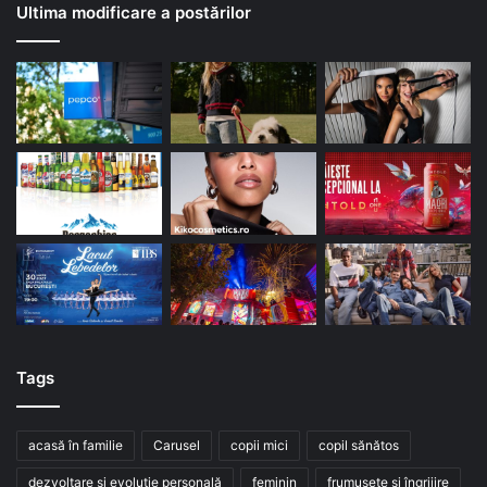
Ultima modificare a postărilor
Tags
acasă în familie
Carusel
copii mici
copil sănătos
dezvoltare și evoluție personală
feminin
frumusețe și îngrijire