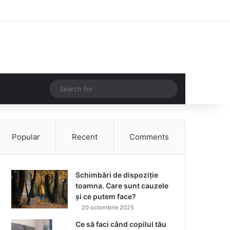
Facebook
Instagram
Log In
Random Article
Sidebar
Random Article
Search
for
Popular
Recent
Comments
Schimbări de dispoziție
toamna. Care sunt cauzele
și ce putem face?
20 octombrie 2025
Ce să faci când copilul tău