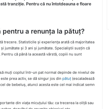
tă tranziție. Pentru că nu întotdeauna e floare
ă pentru a renunța la pătuț?
ă trecere. Statisticile și experiența arată că majoritatea
și jumătate și 3 ani și jumătate. Specialiștii susțin că
. Pentru că până la această vârstă, copiii nu sunt
să muți copilul într-un pat normal depinde de nivelul de
 este prea activ, se dă singur jos din
pătuț
(escaladează
n cel de bebeluș, atunci acesta este cel mai indicat semn
rtante din viața micuțului tău: ca trecerea la oliță sau
au pahar, dezvățul de anumite obiceiuri etc.