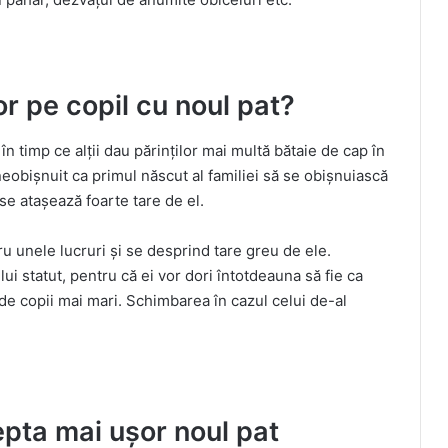
or pe copil cu noul pat?
în timp ce alții dau părinților mai multă bătaie de cap în
neobișnuit ca primul născut al familiei să se obișnuiască
 se atașează foarte tare de el.
u unele lucruri și se desprind tare greu de ele.
ui statut, pentru că ei vor dori întotdeauna să fie ca
de copii mai mari. Schimbarea în cazul celui de-al
epta mai ușor noul pat