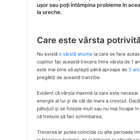
ușor sau poți întâmpina probleme în aceas
la ureche.
Care este vârsta potrivit
Nu există
o vârstă anume
la care se face aceast
copiilor fac această trecere între vârsta de 1 an 
este mai bine să aștepți până aproape de
3 ani
pregătiți de această tranziție.
Evident că vârsta maximă la care este necesar 
energie al lui și de cât de mare a crescut. Dacă
pătuțul) și se foiește mult sau nu mai încape î
că trebuie să faci schimbarea.
Trecerea ar putea coincide cu alte perioade impo
la folosirea toaletei, de la biberon la cănuță s