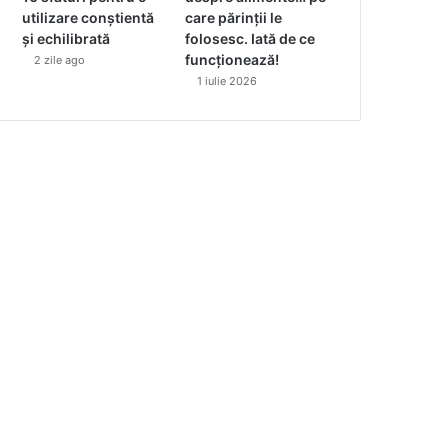
utilizare conștientă
care părinții le
și echilibrată
folosesc. Iată de ce
funcționează!
2 zile ago
1 iulie 2026