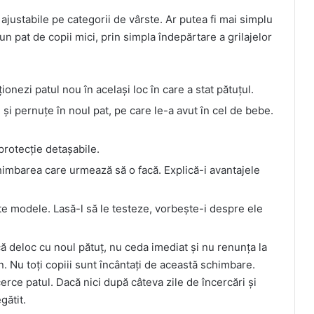
 ajustabile pe categorii de vârste. Ar putea fi mai simplu
un pat de copii mici, prin simpla îndepărtare a grilajelor
ționezi patul nou în același loc în care a stat pătuțul.
i pernuțe în noul pat, pe care le-a avut în cel de bebe.
protecție detașabile.
himbarea care urmează să o facă. Explică-i avantajele
te modele. Lasă-l să le testeze, vorbește-i despre ele
ă deloc cu noul pătuț, nu ceda imediat și nu renunța la
n. Nu toți copiii sunt încântați de această schimbare.
erce patul. Dacă nici după câteva zile de încercări și
gătit.