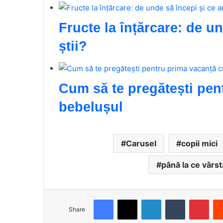
Fructe la înțărcare: de un
știi?
Cum să te pregătești pen
bebelușul
Carusel
copii mici
până la ce vârst
Facebook
X
LinkedIn
Tumblr
Pinterest
Share