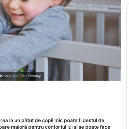
la noul pat? Foto: Pixabay
rea la un pătuț de copil mic poate fi destul de
bare majoră pentru confortul lui și se poate face