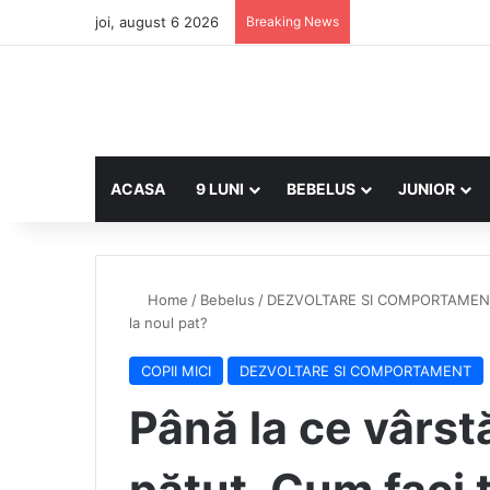
joi, august 6 2026
Breaking News
ACASA
9 LUNI
BEBELUS
JUNIOR
Home
/
Bebelus
/
DEZVOLTARE SI COMPORTAMEN
la noul pat?
COPII MICI
DEZVOLTARE SI COMPORTAMENT
Până la ce vârst