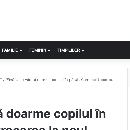
FAMILIE
FEMININ
TIMP LIBER
T
/
Până la ce vârstă doarme copilul în pătuț. Cum faci trecerea
ă doarme copilul în