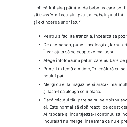
Unii părinți aleg pătuțuri de bebeluș care pot fi
să transformi actualul pătuț al bebelușului într-
și extinderea unor laturi.
Pentru a facilita tranziția, încearcă să pozi
De asemenea, pune-i aceleași așternuturi ș
Îl vor ajuta să se adapteze mai ușor.
Alege întotdeauna paturi care au bare de 
Pune-l în temă din timp, în legătură cu sc
noului pat.
Mergi cu el la magazine și arată-i mai mul
și lasă-l să aleagă ce îi place.
Dacă micuțul tău pare să nu se obișnuiasc
el. Este normal să aibă reacții de acest ge
Ai răbdare și încurajează-l continuu să înc
încurajări nu merge, înseamnă că nu e pre