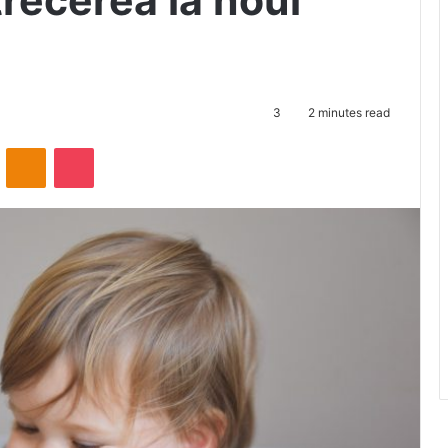
trecerea la noul
3
2 minutes read
ontakte
Odnoklassniki
Pocket