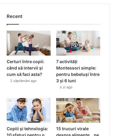
Recent
Certuri între copii:
7 activități
când să intervii și
Montessori simple:
cum să faci asta?
pentru bebeluși între
3 și 6 luni
2 săptămâni ago
o zi ago
Copiii și tehnologia:
15 trucuri virale
10 sfaturi pentru o
despre alimente… pe