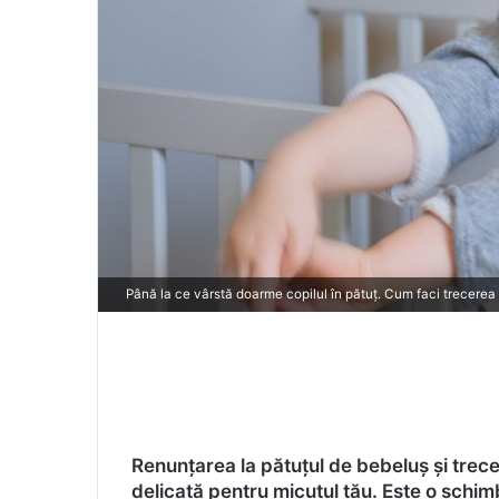
Până la ce vârstă doarme copilul în pătuț. Cum faci trecerea 
Renunțarea la pătuțul de bebeluș și trece
delicată pentru micuțul tău. Este o schim