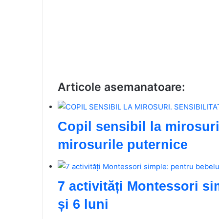
Articole asemanatoare:
Copil sensibil la mirosuri
mirosurile puternice
7 activități Montessori si
și 6 luni