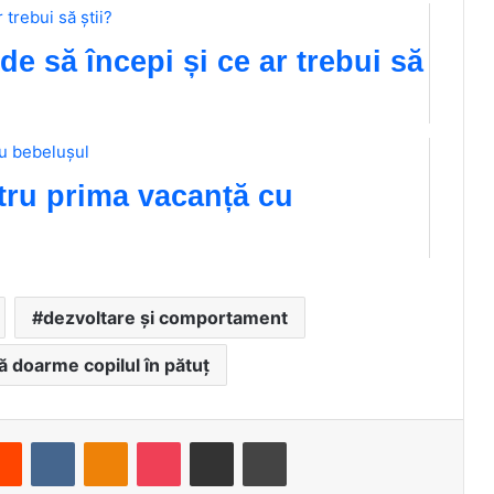
de să începi și ce ar trebui să
tru prima vacanță cu
dezvoltare și comportament
ă doarme copilul în pătuț
Reddit
VKontakte
Odnoklassniki
Pocket
Share via Email
Print