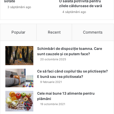
sotate
O salată potrivită pentru
ă
zilele călduroase de vară
3 săptămâni ago
t
4 săptămâni ago
o
s
e
s
Popular
Recent
Comments
t
e
c
Schimbări de dispoziție toamna. Care
o
sunt cauzele și ce putem face?
n
20 octombrie 2025
s
u
Ce să faci când copilul tău se plictisește?
m
E bună sau rea plictiseala?
u
9 februarie 2021
l
a
Cele mai bune 13 alimente pentru
c
plămâni
e
19 octombrie 2021
s
t