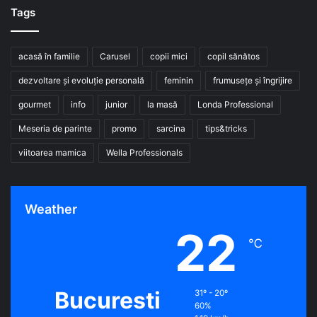
Tags
acasă în familie
Carusel
copii mici
copil sănătos
dezvoltare și evoluție personală
feminin
frumusețe și îngrijire
gourmet
info
junior
la masă
Londa Professional
Meseria de parinte
promo
sarcina
tips&tricks
viitoarea mamica
Wella Professionals
Weather
22
℃
Bucuresti
31º - 20º
60%