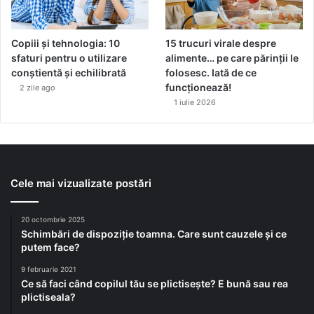
Copiii și tehnologia: 10
15 trucuri virale despre
sfaturi pentru o utilizare
alimente… pe care părinții le
conștientă și echilibrată
folosesc. Iată de ce
funcționează!
2 zile ago
1 iulie 2026
Cele mai vizualizate postări
20 octombrie 2025
Schimbări de dispoziție toamna. Care sunt cauzele și ce
putem face?
9 februarie 2021
Ce să faci când copilul tău se plictisește? E bună sau rea
plictiseala?