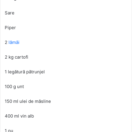
Sare
Piper
2
lămâi
2 kg cartofi
1 legătură pătrunjel
100 g unt
150 ml ulei de măsline
400 ml vin alb
1 ou