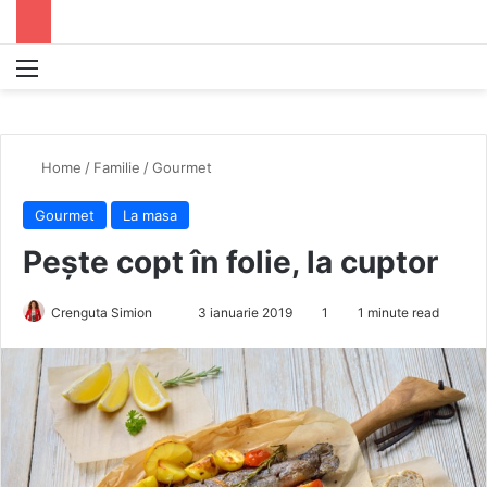
Menu
S
Home
/
Familie
/
Gourmet
Gourmet
La masa
Pește copt în folie, la cuptor
Crenguta Simion
S
3 ianuarie 2019
1
1 minute read
e
n
d
a
n
e