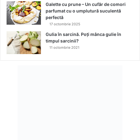
u
Galette cu prune – Un cufăr de comori
i
parfumat cu o umplutură suculentă
f
perfectă
r
17 octombrie 2025
u
Gulia în sarcină. Poți mânca gulie în
c
timpul sarcinii?
t
11 octombrie 2021
?