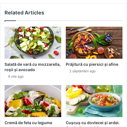
a
r
r
a
Related Articles
c
p
i
e
n
f
i
r
i
u
.
i
C
t
u
u
b
l
Salată de vară cu mozzarella,
Prăjitură cu piersici și afine
u
u
roșii și avocado
2 săptămâni ago
n
i
6 zile ago
e
.
ș
C
i
â
r
t
e
d
l
e
e
s
ă
Cremă de feta cu legume
Cușcuș cu dovlecei și ardei.
n