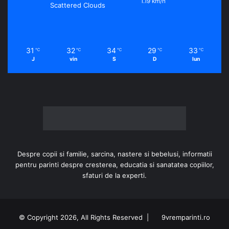
1.19 km/h
Scattered Clouds
31
32
34
29
33
℃
℃
℃
℃
℃
J
vin
S
D
lun
Despre copii si familie, sarcina, nastere si bebelusi, informatii
pentru parinti despre cresterea, educatia si sanatatea copiilor,
sfaturi de la experti.
© Copyright 2026, All Rights Reserved |
9vremparinti.ro