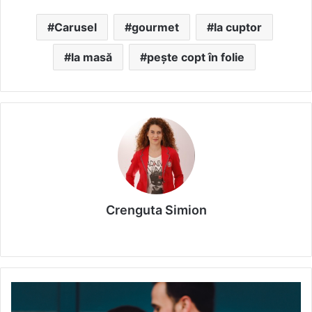
Carusel
gourmet
la cuptor
la masă
pește copt în folie
Crenguta Simion
We
bsi
te
R
e