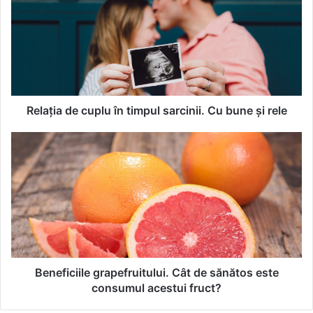
l
a
ț
i
a
d
e
c
Relația de cuplu în timpul sarcinii. Cu bune și rele
u
p
B
l
e
u
n
î
e
n
f
t
i
i
c
m
i
p
i
u
l
Beneficiile grapefruitului. Cât de sănătos este
l
e
consumul acestui fruct?
s
g