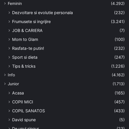
Feminin
(4.292)
Dezvoltare si evolutie personala
(232)
Frumusete si ingrijire
(3.241)
JOB & CARIERA
(7)
Mom to Glam
(100)
Rasfata-te putin!
(232)
Sport si dieta
(247)
Tips & tricks
(1.226)
Info
(4.162)
Junior
(1.713)
Acasa
(165)
COPII MICI
(457)
COPIL SANATOS
(433)
David spune
(5)
De unul singur
(23)