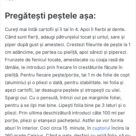
Pregătești peștele așa:
Cureți mai întâi cartofii și îi tai în 4. Apoi îi fierbi al dente.
Când sunt fierți, adaugi pătrunjelul tocat și untul, sare și
piper după gust și amesteci. Crestezi fileurile de pește la 1
cm adâncime, pe partea cu pieliță, apoi sărezi și piperezi.
Frunzele de fenicul tocate, amestecate cu coaja rasă de
lămâie, le introduci prin frecare în crestăturile făcute în
pieliță. Pentru fiecare pește/porție, tai 1 m de folie de copt
(aluminiu) și o pliezi o dată, pentru stabilitate. Iei folia și
așezi cartofii, iar deasupra peștele și stropești cu ulei.
Spargi oul. Cu o pensulă, întinzi oul pe marginile foliei,
pentru a se lipi mai bine. Lipești folia bine pe 3 laturi și o
pliezi. Prin ultima deschizătură introduci câte 100 ml per
porție, pliezi și etanșezi pachețelul. Astfel se vor forma
aburi în interior. Coci circa 15 minute, în
cuptorul
încins la
160 grade Celsius. Când e gata, desfaci cu grijă folia, să nu