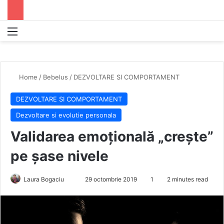
Menu
S
Home
/
Bebelus
/
DEZVOLTARE SI COMPORTAMENT
DEZVOLTARE SI COMPORTAMENT
Dezvoltare si evolutie personala
Validarea emoțională „crește”
pe șase nivele
Laura Bogaciu
S
29 octombrie 2019
1
2 minutes read
e
n
d