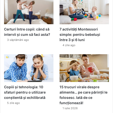
Certuri între copii: când să
7 activități Montessori
intervii și cum să faci asta?
simple: pentru bebeluși
între 3 și 6 luni
3 săptămâni ago
4 zile ago
Copiii și tehnologia: 10
15 trucuri virale despre
sfaturi pentru o utilizare
alimente… pe care părinții le
conștientă și echilibrată
folosesc. Iată de ce
funcționează!
5 zile ago
1 iulie 2026