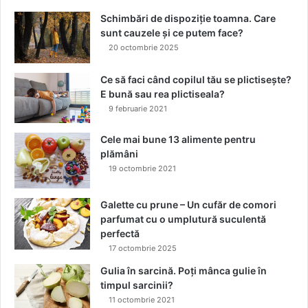
m
ă
Schimbări de dispoziție toamna. Care
ș
sunt cauzele și ce putem face?
t
20 octombrie 2025
i
d
Ce să faci când copilul tău se plictisește?
e
E bună sau rea plictiseala?
f
9 februarie 2021
a
ț
Cele mai bune 13 alimente pentru
ă
plămâni
d
19 octombrie 2021
e
t
Galette cu prune – Un cufăr de comori
o
parfumat cu o umplutură suculentă
x
perfectă
17 octombrie 2025
Gulia în sarcină. Poți mânca gulie în
timpul sarcinii?
11 octombrie 2021