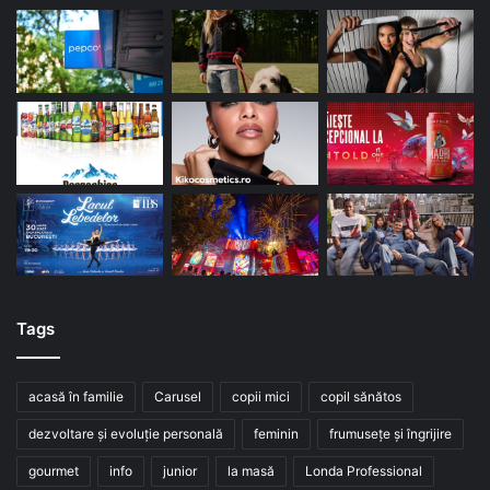
Tags
acasă în familie
Carusel
copii mici
copil sănătos
dezvoltare și evoluție personală
feminin
frumusețe și îngrijire
gourmet
info
junior
la masă
Londa Professional