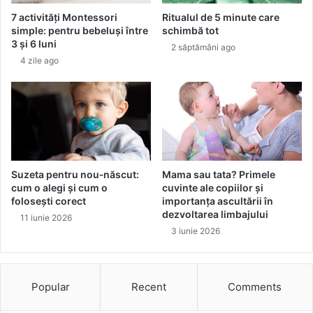
ă
7
7 activități Montessori
Ritualul de 5 minute care
p
r
simple: pentru bebeluși între
schimbă tot
e
e
3 și 6 luni
2 săptămâni ago
n
ț
4 zile ago
t
e
r
t
u
e
m
n
u
a
l
t
t
u
e
r
Suzeta pentru nou‑născut:
Mama sau tata? Primele
f
a
cum o alegi și cum o
cuvinte ale copiilor și
a
l
folosești corect
importanța ascultării în
m
e
dezvoltarea limbajului
11 iunie 2026
i
p
3 iunie 2026
l
e
i
n
i
t
Popular
Recent
Comments
r
u