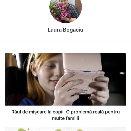
Laura Bogaciu
R
ă
u
l
d
e
m
i
ș
c
Răul de mișcare la copii. O problemă reală pentru
a
multe familii
r
e
M