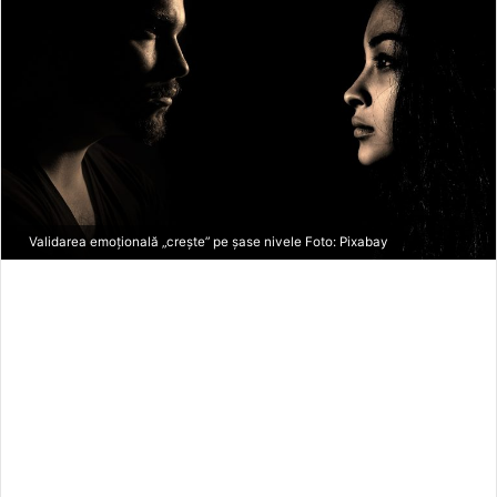
a
n
e
m
a
i
l
Validarea emoțională „crește” pe șase nivele Foto: Pixabay