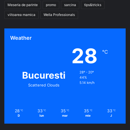
Meseria de parinte
promo
sarcina
tips&tricks
viitoarea mamica
Wella Professionals
Weather
28
℃
Bucuresti
28º - 20º
44%
5.14 km/h
Scattered Clouds
28
33
35
35
33
℃
℃
℃
℃
℃
D
lun
mar
mie
J