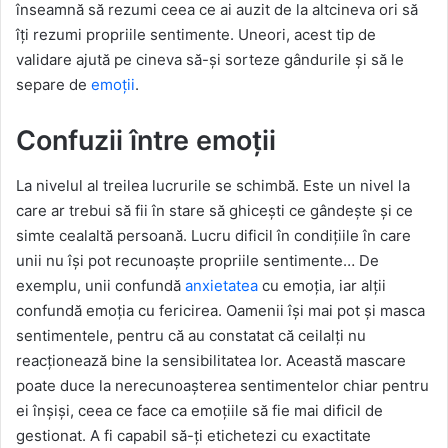
înseamnă să rezumi ceea ce ai auzit de la altcineva ori să
îți rezumi propriile sentimente. Uneori, acest tip de
validare ajută pe cineva să-și sorteze gândurile și să le
separe de
emoții
.
Confuzii între emoții
La nivelul al treilea lucrurile se schimbă. Este un nivel la
care ar trebui să fii în stare să ghicești ce gândește și ce
simte cealaltă persoană. Lucru dificil în condițiile în care
unii nu își pot recunoaște propriile sentimente… De
exemplu, unii confundă
anxietatea
cu emoția, iar alții
confundă emoția cu fericirea. Oamenii își mai pot și masca
sentimentele, pentru că au constatat că ceilalți nu
reacționează bine la sensibilitatea lor. Această mascare
poate duce la nerecunoașterea sentimentelor chiar pentru
ei înșiși, ceea ce face ca emoțiile să fie mai dificil de
gestionat. A fi capabil să-ți etichetezi cu exactitate