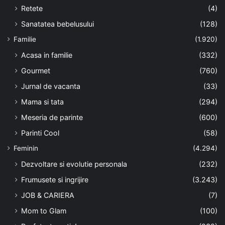
Retete
(4)
Sanatatea bebelusului
(128)
Familie
(1.920)
Acasa in familie
(332)
Gourmet
(760)
Jurnal de vacanta
(33)
Mama si tata
(294)
Meseria de parinte
(600)
Parinti Cool
(58)
Feminin
(4.294)
Dezvoltare si evolutie personala
(232)
Frumusete si ingrijire
(3.243)
JOB & CARIERA
(7)
Mom to Glam
(100)