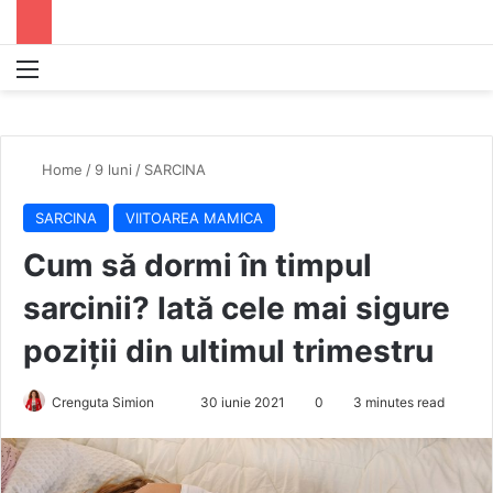
Menu
S
Home
/
9 luni
/
SARCINA
SARCINA
VIITOAREA MAMICA
Cum să dormi în timpul
sarcinii? Iată cele mai sigure
poziții din ultimul trimestru
Crenguta Simion
S
30 iunie 2021
0
3 minutes read
e
n
d