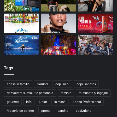
Tags
acasă în familie
Carusel
copii mici
copil sănătos
dezvoltare și evoluție personală
feminin
frumusețe și îngrijire
gourmet
info
junior
la masă
Londa Professional
Meseria de parinte
promo
sarcina
tips&tricks