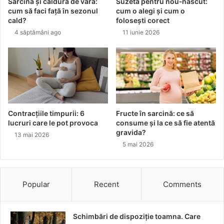
Sarcina și căldura de vară:
Suzeta pentru nou‑născut:
.
e
cum să faci față în sezonul
cum o alegi și cum o
F
h
cald?
folosești corect
i
a
4 săptămâni ago
11 iunie 2026
i
i
#
n
e
e
x
c
t
h
r
i
a
a
o
r
Contracțiile timpurii: 6
Fructe în sarcină: ce să
r
ș
lucruri care le pot provoca
consume și la ce să fie atentă
d
i
gravida?
13 mai 2026
i
d
5 mai 2026
n
u
a
p
r
ă
.
s
Popular
Recent
Comments
A
p
l
ă
e
l
Schimbări de dispoziție toamna. Care
g