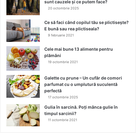
a
sunt cauzele și ce putem face?
e
r
20 octombrie 2025
s
e
ă
?
Ce să faci când copilul tău se plictisește?
t
E bună sau rea plictiseala?
r
9 februarie 2021
a
n
Cele mai bune 13 alimente pentru
s
plămâni
f
19 octombrie 2021
o
r
m
Galette cu prune – Un cufăr de comori
i
parfumat cu o umplutură suculentă
l
perfectă
u
17 octombrie 2025
m
Gulia în sarcină. Poți mânca gulie în
e
timpul sarcinii?
a
11 octombrie 2021
î
n
t