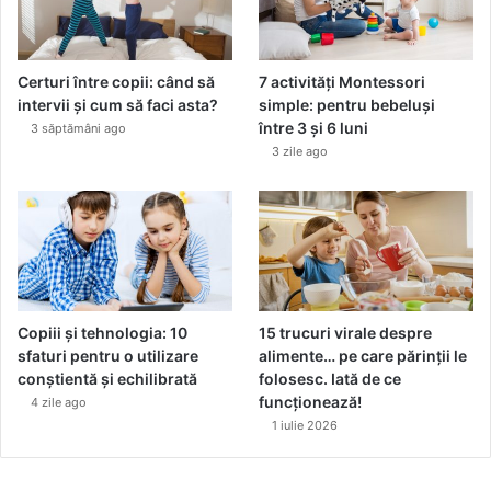
–
A
e
r
Certuri între copii: când să
7 activități Montessori
–
intervii și cum să faci asta?
simple: pentru bebeluși
V
între 3 și 6 luni
3 săptămâni ago
i
3 zile ago
a
ț
ă
Copiii și tehnologia: 10
15 trucuri virale despre
sfaturi pentru o utilizare
alimente… pe care părinții le
conștientă și echilibrată
folosesc. Iată de ce
funcționează!
4 zile ago
1 iulie 2026