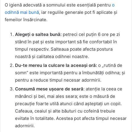
O igienă adecvată a somnului este esențială pentru
o
odihnă mai bună
, iar regulile generale pot fi aplicate și
femeilor însărcinate.
Alegeți o saltea bună:
petreci cel puțin 6 ore pe zi
stând în pat și este important să fie confortabil în
timpul respectiv. Salteaua poate afecta postura
noastră și calitatea odihnei noastre.
Du-te mereu la culcare la aceeași oră:
o „rutină de
somn” este importantă pentru a îmbunătăți odihna; și
pentru a reduce timpul necesar adormirii.
Consumă mese ușoare de seară
: atenție la ceea ce
mănânci și bei, mai ales seara; este o măsură de
precauție foarte utilă atunci când așteptați un copil.
Cafeaua, ceaiul și alte băuturi cu cofeină trebuie
evitate în totalitate. Acestea pot afecta timpul necesar
adormirii.