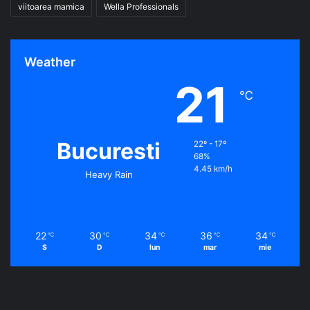
viitoarea mamica
Wella Professionals
Weather
21
℃
Bucuresti
22º - 17º
68%
4.45 km/h
Heavy Rain
22
30
34
36
34
℃
℃
℃
℃
℃
S
D
lun
mar
mie