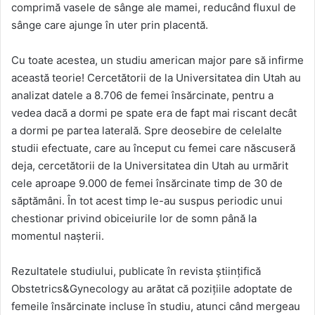
comprimă vasele de sânge ale mamei, reducând fluxul de
sânge care ajunge în uter prin placentă.
Cu toate acestea, un studiu american major pare să infirme
această teorie! Cercetătorii de la Universitatea din Utah au
analizat datele a 8.706 de femei însărcinate, pentru a
vedea dacă a dormi pe spate era de fapt mai riscant decât
a dormi pe partea laterală. Spre deosebire de celelalte
studii efectuate, care au început cu femei care născuseră
deja, cercetătorii de la Universitatea din Utah au urmărit
cele aproape 9.000 de femei însărcinate timp de 30 de
săptămâni. În tot acest timp le-au suspus periodic unui
chestionar privind obiceiurile lor de somn până la
momentul nașterii.
Rezultatele studiului, publicate în revista științifică
Obstetrics&Gynecology au arătat că pozițiile adoptate de
femeile însărcinate incluse în studiu, atunci când mergeau