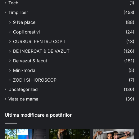
Tech
(1)
Timp liber
(458)
9 Ne place
(88)
Copii creativi
(24)
CURSURI PENTRU COPII
(13)
DE INCERCAT & DE VAZUT
(126)
De vazut & facut
(151)
Mini-moda
(5)
ZODII SI HOROSCOP
(7)
Uncategorized
(130)
Viata de mama
(39)
Ultima modificare a postărilor