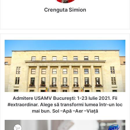
Crenguta Simion
We
bsi
te
A
d
m
i
t
e
r
e
U
S
Admitere USAMV București: 1-23 Iulie 2021. Fii
A
#extraordinar. Alege să transformi lumea într-un loc
M
mai bun. Sol –Apă –Aer –Viață
V
B
Ș
u
t