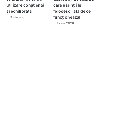
utilizare conștientă
care părinții le
și echilibrată
folosesc. Iată de ce
funcționează!
3 zile ago
1 iulie 2026