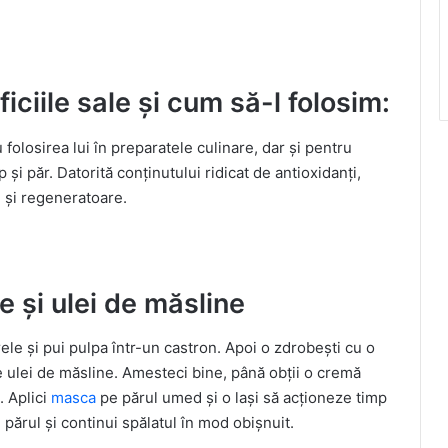
ciile sale și cum să-l folosim:
olosirea lui în preparatele culinare, dar și pentru
și păr. Datorită conținutului ridicat de antioxidanți,
ve și regeneratoare.
 și ulei de măsline
rele și pui pulpa într-un castron. Apoi o zdrobești cu o
de ulei de măsline. Amesteci bine, până obții o cremă
. Aplici
masca
pe părul umed și o lași să acționeze timp
părul și continui spălatul în mod obișnuit.