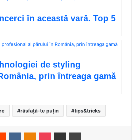
încerci în această vară. Top 5
hnologiei de styling
n România, prin întreaga gamă
re
răsfață-te puțin
tips&tricks
Reddit
VKontakte
Odnoklassniki
Pocket
Share via Email
Print