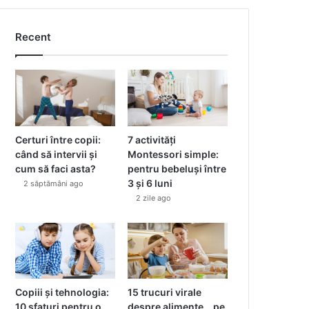
Recent
Certuri între copii:
7 activități
când să intervii și
Montessori simple:
cum să faci asta?
pentru bebeluși între
3 și 6 luni
2 săptămâni ago
2 zile ago
Copiii și tehnologia:
15 trucuri virale
10 sfaturi pentru o
despre alimente… pe