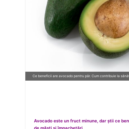
Ce beneficii are avocado pentru păr. Cum contribuie la sănăt
Avocado este un fruct minune, dar știi ce be
de măști și împachetări.