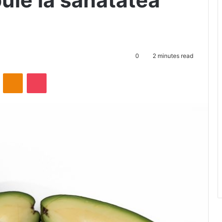
uie la sănătatea
0
2 minutes read
ontakte
Odnoklassniki
Pocket