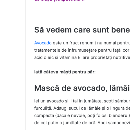
Să vedem care sunt benefi
Avocado
este un fruct renumit nu numai pentru f
tratamentele de înfrumusețare pentru față, corp 
acid oleic și vitamina E, are proprietăți nutriti
Iată câteva măști pentru păr:
Mască de avocado, lămâie
Iei un avocado și-l tai în jumătate, scoți sâmbu
furculiță. Adaugi sucul de lămâie și o lingură 
compactă (dacă e nevoie, poți folosi blenderul)
de cel puțin o jumătate de oră. Apoi șamponezi 