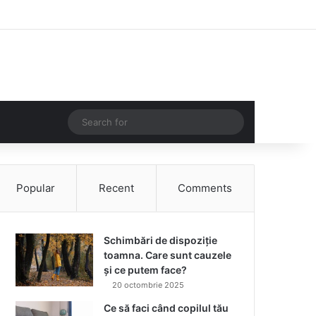
Facebook
Instagram
Log In
Random Article
Sidebar
Random Article
Search
for
Popular
Recent
Comments
Schimbări de dispoziție
toamna. Care sunt cauzele
și ce putem face?
20 octombrie 2025
Ce să faci când copilul tău