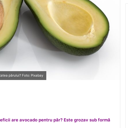
atea părului? Foto: Pixabay
neficii are avocado pentru păr? Este grozav sub formă