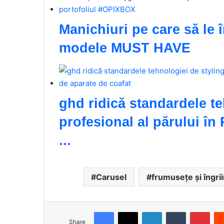
Manichiuri pe care să le 
modele MUST HAVE
ghd ridică standardele te
profesional al părului î
...
Carusel
frumusețe și îngrii
Facebook
X
LinkedIn
Tumblr
Pinterest
Share