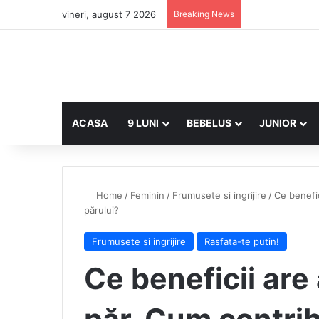
vineri, august 7 2026
Breaking News
ACASA
9 LUNI
BEBELUS
JUNIOR
Home
/
Feminin
/
Frumusete si ingrijire
/
Ce benefi
părului?
Frumusete si ingrijire
Rasfata-te putin!
Ce beneficii ar