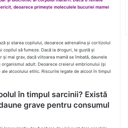
te fericit, deoarece primește moleculele bucuriei mamei
ză și starea copilului, deoarece adrenalina și cortizolul
 și copilul să fumeze. Dacă ia droguri, le gustă și
Dar și mai grav, dacă viitoarea mamă se îmbată, daunele
u organismul adult. Deoarece creierul embrionului (și
ale alcoolului etilic. Riscurile legate de alcool în timpul
olul în timpul sarcinii? Există
 daune grave pentru consumul