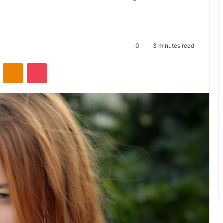
0
3 minutes read
ontakte
Odnoklassniki
Pocket