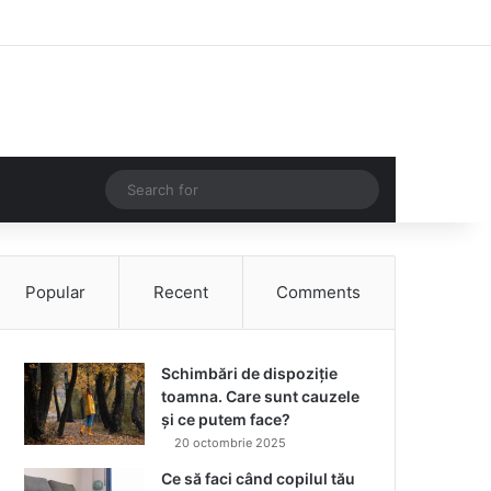
Facebook
Instagram
Log In
Random Article
Sidebar
Random Article
Search
for
Popular
Recent
Comments
Schimbări de dispoziție
toamna. Care sunt cauzele
și ce putem face?
20 octombrie 2025
Ce să faci când copilul tău