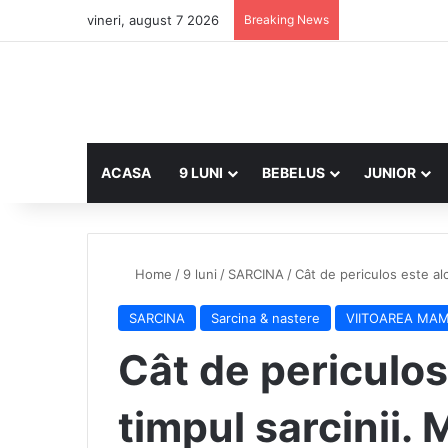
vineri, august 7 2026
Breaking News
ACASA
9 LUNI
BEBELUS
JUNIOR
Home
/
9 luni
/
SARCINA
/
Cât de periculos este alc
SARCINA
Sarcina & nastere
VIITOAREA MAM
Cât de periculos
timpul sarcinii. 