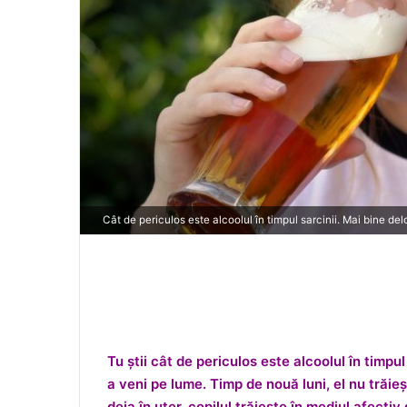
Cât de periculos este alcoolul în timpul sarcinii. Mai bine de
Tu știi cât de periculos este alcoolul în timpul
a veni pe lume. Timp de nouă luni, el nu trăieșt
deja în uter, copilul trăiește în mediul afecti