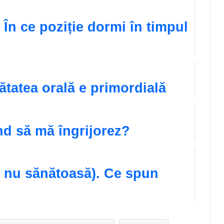
 În ce poziție dormi în timpul
nătatea orală e primordială
d să mă îngrijorez?
u nu sănătoasă). Ce spun