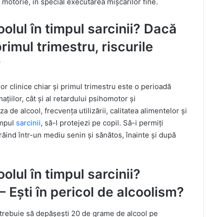
motorie, în special executarea mișcărilor fine.
olul în timpul sarcinii? Dacă
imul trimestru, riscurile
?
or clinice chiar și primul trimestru este o perioadă
ațiilor, cât și al retardului psihomotor și
de alcool, frecvența utilizării, calitatea alimentelor și
timpul
sarcinii
, să-l protejezi pe copil. Să-i permiți
trăind într-un mediu senin și sănătos, înainte și după
olul în timpul sarcinii?
 Ești în pericol de alcoolism?
nu trebuie să depășești 20 de grame de alcool pe