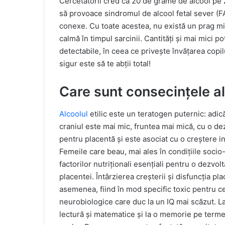
Cercetătorii cred că 20 de grame de alcool pe 
să provoace sindromul de alcool fetal sever (FA
conexe. Cu toate acestea, nu există un prag mi
calmă în timpul sarcinii. Cantități și mai mici p
detectabile, în ceea ce privește învățarea copilu
sigur este să te abții total!
Care sunt consecințele alc
Alcoolul
etilic este un teratogen puternic: adic
craniul este mai mic, fruntea mai mică, cu o dez
pentru placentă și este asociat cu o creștere in
Femeile care beau, mai ales în condițiile socio-
factorilor nutriționali esențiali pentru o dezvol
placentei. Întârzierea creșterii și disfuncția pl
asemenea, fiind în mod specific toxic pentru ce
neurobiologice care duc la un IQ mai scăzut. La o
lectură și matematice și la o memorie pe terme