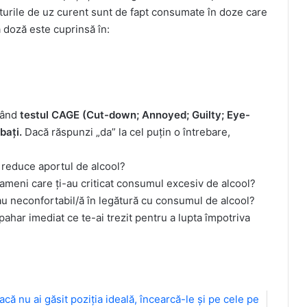
uturile de uz curent sunt de fapt consumate în doze care
 doză este cuprinsă în:
ăcând
testul CAGE (Cut-down; Annoyed; Guilty; Eye-
rbați.
Dacă răspunzi „da” la cel puțin o întrebare,
a reduce aportul de alcool?
oameni care ți-au criticat consumul excesiv de alcool?
sau neconfortabil/ă în legătură cu consumul de alcool?
ahar imediat ce te-ai trezit pentru a lupta împotriva