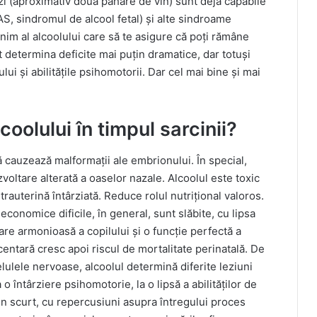
zi (aproximativ două pahare de vin) sunt deja capabile
S, sindromul de alcool fetal) și alte sindroame
nim al alcoolului care să te asigure că poți rămâne
ot determina deficite mai puțin dramatice, dar totuși
lui și abilitățile psihomotorii. Dar cel mai bine și mai
oolului în timpul sarcinii?
ă cauzează malformații ale embrionului. În special,
voltare alterată a oaselor nazale. Alcoolul este toxic
trauterină întârziată. Reduce rolul nutrițional valoros.
economice dificile, în general, sunt slăbite, cu lipsa
tare armonioasă a copilului și o funcție perfectă a
acentară cresc apoi riscul de mortalitate perinatală. De
lulele nervoase, alcoolul determină diferite leziuni
 întârziere psihomotorie, la o lipsă a abilităților de
n scurt, cu repercusiuni asupra întregului proces