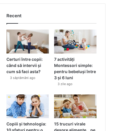
Recent
Certuri între copii:
7 activități
când să intervii și
Montessori simple:
cum să faci asta?
pentru bebeluși între
3 și 6 luni
3 săptămâni ago
3 zile ago
Copiii și tehnologia:
15 trucuri virale
10 sfaturi pentru o
despre alimente… pe