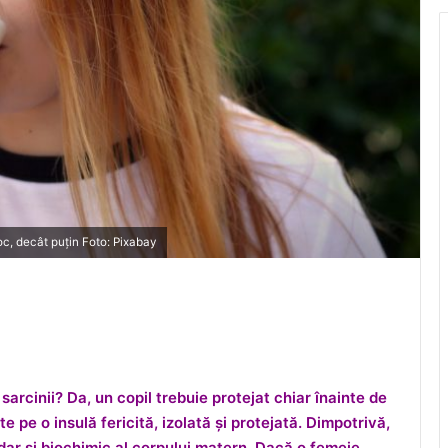
loc, decât puțin Foto: Pixabay
 sarcinii? Da, un copil trebuie protejat chiar înainte de
e pe o insulă fericită, izolată și protejată. Dimpotrivă,
v dar și biochimic al corpului matern. Dacă o femeie