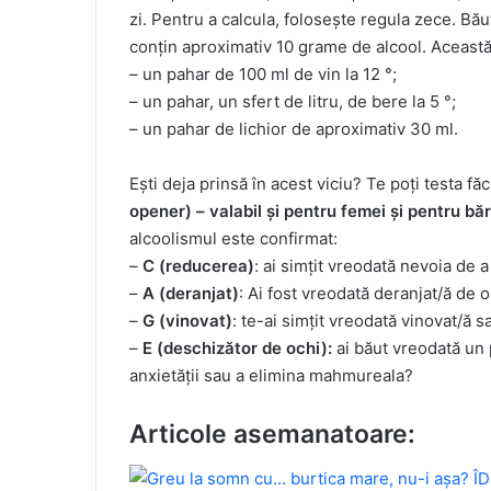
zi. Pentru a calcula, folosește regula zece. Bă
conțin aproximativ 10 grame de alcool. Această
– un pahar de 100 ml de vin la 12 °;
– un pahar, un sfert de litru, de bere la 5 °;
– un pahar de lichior de aproximativ 30 ml.
Ești deja prinsă în acest viciu? Te poți testa f
opener) – valabil și pentru femei și pentru bă
alcoolismul este confirmat:
–
C (reducerea)
: ai simțit vreodată nevoia de 
–
A (deranjat)
: Ai fost vreodată deranjat/ă de 
–
G (vinovat)
: te-ai simțit vreodată vinovat/ă 
–
E (deschizător de ochi):
ai băut vreodată un p
anxietății sau a elimina mahmureala?
Articole asemanatoare: