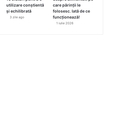
utilizare conștientă
care părinții le
și echilibrată
folosesc. Iată de ce
funcționează!
3 zile ago
1 iulie 2026