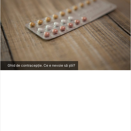
e
m
a
i
l
Ghid de contracepție. Ce e nevoie să știi?