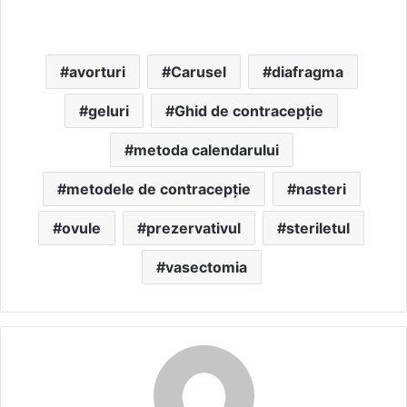
avorturi
Carusel
diafragma
geluri
Ghid de contracepție
metoda calendarului
metodele de contracepție
nasteri
ovule
prezervativul
steriletul
vasectomia