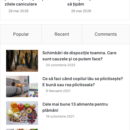
S
zilele caniculare
să țipăm
C
K
e
28 mai 2026
26 mai 2026
i
t
n
r
c
u
Popular
Recent
Comments
o
c
l
u
e
r
c
Schimbări de dispoziție toamna. Care
i
t
sunt cauzele și ce putem face?
s
i
ă
20 octombrie 2025
a
f
C
o
Ce să faci când copilul tău se plictisește?
o
l
E bună sau rea plictiseala?
l
o
9 februarie 2021
o
s
r
e
Cele mai bune 13 alimente pentru
F
ș
plămâni
r
t
19 octombrie 2021
e
i
s
?