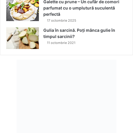
Galette cu prune – Un cufăr de comori
h
parfumat cu o umplutură suculentă
C
perfectă
r
e
17 octombrie 2025
a
Gulia în sarcină. Poți mânca gulie în
t
timpul sarcinii?
e
11 octombrie 2021