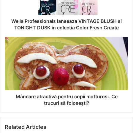
r
o
f
e
Wella Professionals lanseaza VINTAGE BLUSH si
s
TONIGHT DUSK in colectia Color Fresh Create
s
i
M
o
â
n
n
a
c
l
a
s
r
l
e
a
a
n
t
s
r
Mâncare atractivă pentru copii mofturoși. Ce
e
a
trucuri să folosești?
a
c
z
t
a
i
Related Articles
V
v
I