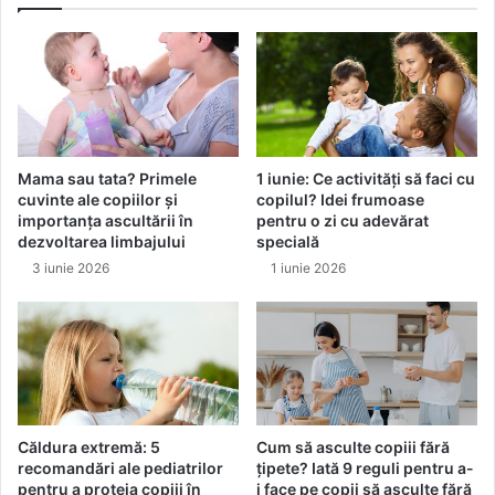
ă
N
p
T
e
A
n
G
t
E
r
B
u
L
c
Mama sau tata? Primele
1 iunie: Ce activități să faci cu
U
o
cuvinte ale copiilor și
copilul? Idei frumoase
S
p
importanța ascultării în
pentru o zi cu adevărat
H
i
dezvoltarea limbajului
specială
s
i
3 iunie 2026
1 iunie 2026
i
m
T
o
O
f
N
t
I
u
G
r
H
o
T
ș
Căldura extremă: 5
Cum să asculte copiii fără
D
i
recomandări ale pediatrilor
țipete? Iată 9 reguli pentru a-
U
.
pentru a proteja copiii în
i face pe copii să asculte fără