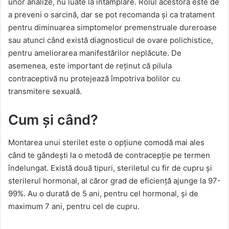
unor analize, nu luate la întâmplare. Rolul acestora este de
a preveni o sarcină, dar se pot recomanda și ca tratament
pentru diminuarea simptomelor premenstruale dureroase
sau atunci când există diagnosticul de ovare polichistice,
pentru ameliorarea manifestărilor neplăcute. De
asemenea, este important de reținut că pilula
contraceptivă nu protejează împotriva bolilor cu
transmitere sexuală.
Cum și când?
Montarea unui sterilet este o opțiune comodă mai ales
când te gândești la o metodă de contracepție pe termen
îndelungat. Există două tipuri, steriletul cu fir de cupru și
sterilerul hormonal, al căror grad de eficiență ajunge la 97-
99%. Au o durată de 5 ani, pentru cel hormonal, și de
maximum 7 ani, pentru cel de cupru.