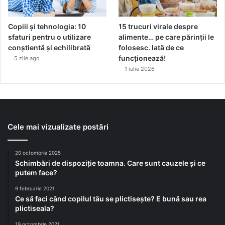
Copiii și tehnologia: 10
15 trucuri virale despre
sfaturi pentru o utilizare
alimente… pe care părinții le
conștientă și echilibrată
folosesc. Iată de ce
funcționează!
5 zile ago
1 iulie 2026
Cele mai vizualizate postări
20 octombrie 2025
Schimbări de dispoziție toamna. Care sunt cauzele și ce
putem face?
9 februarie 2021
Ce să faci când copilul tău se plictisește? E bună sau rea
plictiseala?
19 octombrie 2021