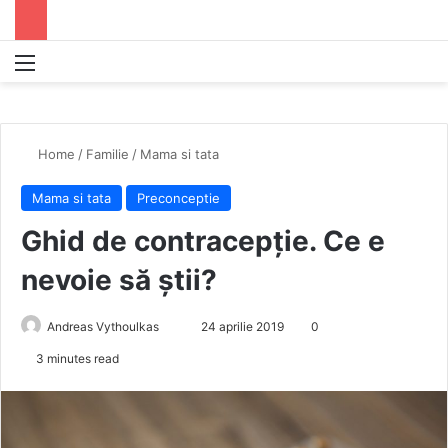
Menu
S
Home
/
Familie
/
Mama si tata
Mama si tata
Preconceptie
Ghid de contracepție. Ce e
nevoie să știi?
Andreas Vythoulkas
S
24 aprilie 2019
0
e
3 minutes read
n
d
a
n