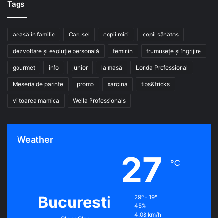
Tags
acasă în familie
Carusel
copii mici
copil sănătos
dezvoltare și evoluție personală
feminin
frumusețe și îngrijire
gourmet
info
junior
la masă
Londa Professional
Meseria de parinte
promo
sarcina
tips&tricks
viitoarea mamica
Wella Professionals
Weather
27
℃
Bucuresti
29º - 19º
45%
4.08 km/h