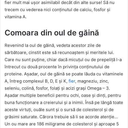
fier mult mai ușor asimilabil decât din alte surse! Să nu
trecem cu vederea nici conținutul de calciu, fosfor și
vitamina A.
Comoara din oul de găină
Revenind la oul de găină, vedeta acestor zile de
sărbătoare, cinstit este să recunoaștem și meritele lui.
Care nu sunt puține, chiar dacă micuțul ou de prepeliță l-a
întrecut cu două procente în privința conținutului de
proteine. Așadar, oul de găină se poate lăuda cu vitaminele
A, întreg complexul B, D, E și K,
fier
, magneziu, zinc,
seleniu, colină, fosfor, folați și acizi grași Omega – 3.
Așadar multiple beneficii pentru ochi, oase și dinți, pentru
buna funcționare a creierului și a inimii. Însă pe lângă toate
aceste virtuți, ouăle sunt și o sursă de colesterol și de
grăsimi saturate. Cărora trebuie să li se acorde atenție…
Un ou mare are 186 miligrame de colesterol și aproape 5