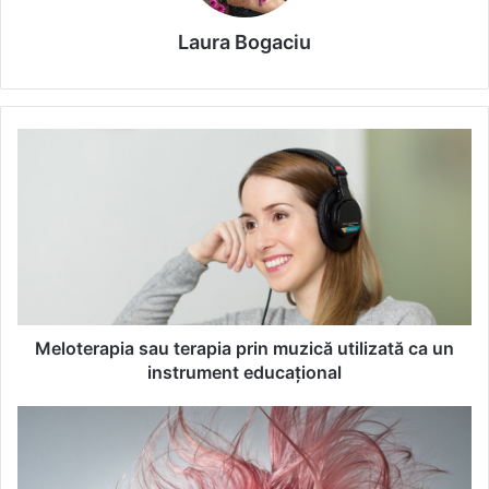
Laura Bogaciu
M
e
l
o
t
e
r
a
p
i
Meloterapia sau terapia prin muzică utilizată ca un
a
instrument educațional
s
a
Î
u
n
t
g
e
r