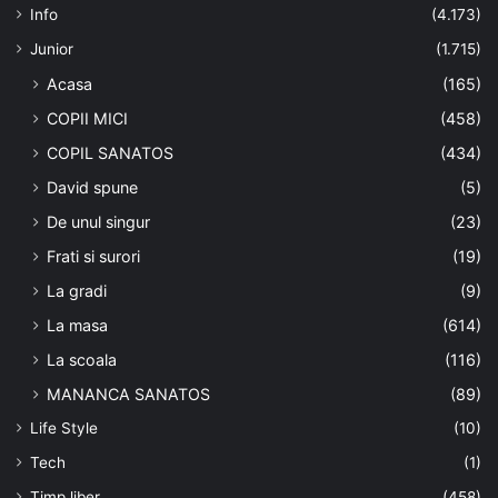
Info
(4.173)
Junior
(1.715)
Acasa
(165)
COPII MICI
(458)
COPIL SANATOS
(434)
David spune
(5)
De unul singur
(23)
Frati si surori
(19)
La gradi
(9)
La masa
(614)
La scoala
(116)
MANANCA SANATOS
(89)
Life Style
(10)
Tech
(1)
Timp liber
(458)