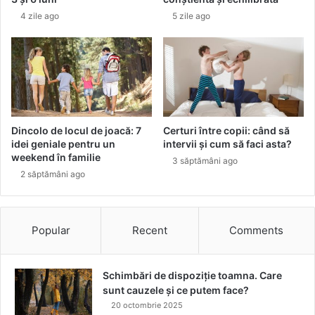
a
e
4 zile ago
5 zile ago
t
c
ă
e
c
s
a
f
u
a
n
t
i
u
n
r
Dincolo de locul de joacă: 7
Certuri între copii: când să
s
i
idei geniale pentru un
intervii și cum să faci asta?
t
s
weekend în familie
3 săptămâni ago
r
ă
2 săptămâni ago
u
ț
m
i
e
i
n
c
Popular
Recent
Comments
t
o
e
n
d
t
Schimbări de dispoziție toamna. Care
u
d
sunt cauzele și ce putem face?
c
a
20 octombrie 2025