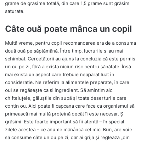
grame de grăsime totală, din care 1,5 grame sunt grăsimi
saturate.
Câte ouă poate mânca un copil
Multă vreme, pentru copii recomandarea era de a consuma
două ouă pe săptămână. Între timp, lucrurile s-au mai
schimbat. Cercetătorii au ajuns la concluzia că este permis
un ou pe zi, fără a exista niciun risc pentru sănătate. Însă
mai există un aspect care trebuie neapărat luat în
considerație. Ne referim la alimentele preparate, în care
oul se regăsește ca și ingredient. Să amintim aici
chifteluțele, găluștile din supă și toate deserturile care
conțin ou. Aici poate fi capcana care face ca organismul să
primească mai multă proteină decât îi este necesar. Și
grăsimi! Este foarte important să fii atentă – în special
zilele acestea – ce anume mănâncă cel mic. Bun, are voie
să consume câte un ou pe zi, dar ai grijă și reglează „din