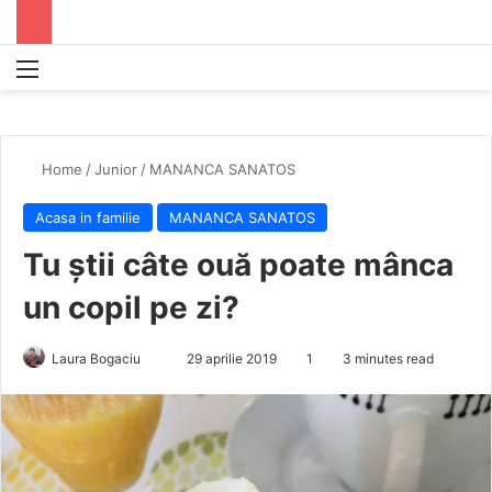
Menu
S
Home
/
Junior
/
MANANCA SANATOS
Acasa in familie
MANANCA SANATOS
Tu știi câte ouă poate mânca
un copil pe zi?
Laura Bogaciu
S
29 aprilie 2019
1
3 minutes read
e
n
d
a
n