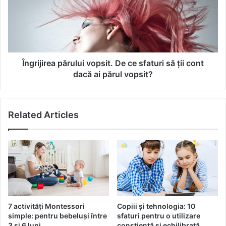
r
i
a
j
p
i
i
r
a
e
p
a
Îngrijirea părului vopsit. De ce sfaturi să ții cont
r
p
dacă ai părul vopsit?
i
ă
n
r
m
u
Related Articles
u
l
z
u
i
i
c
v
ă
o
u
p
t
s
i
i
l
t
7 activități Montessori
Copiii și tehnologia: 10
i
.
simple: pentru bebeluși între
sfaturi pentru o utilizare
z
D
3 și 6 luni
conștientă și echilibrată