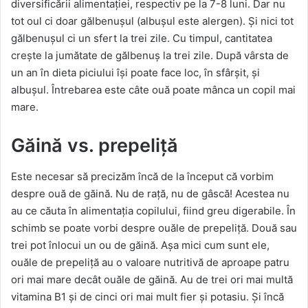
diversificării alimentației, respectiv pe la 7-8 luni. Dar nu
tot oul ci doar gălbenușul (albușul este alergen). Și nici tot
gălbenușul ci un sfert la trei zile. Cu timpul, cantitatea
crește la jumătate de gălbenuș la trei zile. După vârsta de
un an în dieta piciului își poate face loc, în sfârșit, și
albușul. Întrebarea este câte ouă poate mânca un copil mai
mare.
Găină vs. prepeliță
Este necesar să precizăm încă de la început că vorbim
despre ouă de găină. Nu de rață, nu de gâscă! Acestea nu
au ce căuta în alimentația copilului, fiind greu digerabile. În
schimb se poate vorbi despre ouăle de prepeliță. Două sau
trei pot înlocui un ou de găină. Așa mici cum sunt ele,
ouăle de prepeliță au o valoare nutritivă de aproape patru
ori mai mare decât ouăle de găină. Au de trei ori mai multă
vitamina B1 și de cinci ori mai mult fier și potasiu. Și încă