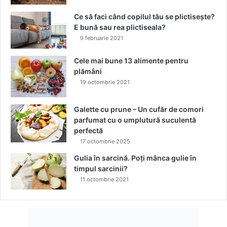
a
c
ț
ă
Ce să faci când copilul tău se plictisește?
i
a
E bună sau rea plictiseala?
o
i
9 februarie 2021
n
p
a
ă
Cele mai bune 13 alimente pentru
l
r
plămâni
u
19 octombrie 2021
l
v
o
Galette cu prune – Un cufăr de comori
p
parfumat cu o umplutură suculentă
s
perfectă
i
17 octombrie 2025
t
Gulia în sarcină. Poți mânca gulie în
?
timpul sarcinii?
11 octombrie 2021