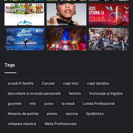
Tags
acasă în familie
Carusel
copii mici
copil sănătos
dezvoltare și evoluție personală
feminin
frumusețe și îngrijire
gourmet
info
junior
la masă
Londa Professional
Meseria de parinte
promo
sarcina
tips&tricks
viitoarea mamica
Wella Professionals