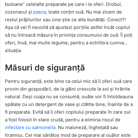
butoane” celelalte preparate pe care i le oferi. Drobul,
cozonacul și
pasca
, toate conțin ouă. Nu mai zicem de
restul prăjiturilor sau cine știe ce alte bunătăți. Corect?!
Așa că vei fi nevoită să ajustezi porțiile astfel încât copilul
să nu întreacă măsura în privința consumului de ouă. Îi poți
oferi, însă, mai multe legume, pentru a echilibra cumva…
situația.
Măsuri de siguranță
Pentru siguranță, este bine ca celui mic să îi oferi ouă care
provin din gospodării, de la găini crescute la sol și hrănite
natural. Deși coaja nu se consumă, ouăle vor fi întotdeauna
spălate cu un detergent de vase și clătite bine, înainte de a
fi preparate. Evită să îi oferi copilului preparate în care oul
a fost folosit în stare crudă, pentru a elimina riscul de
infectare cu salmonella
. Nu maioneză, înghețată sau
tiramisu. Cel mai sănătos mod de preparare al ouălor este