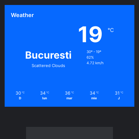
Weather
19
℃
Bucuresti
30º - 19º
62%
4.72 km/h
Scattered Clouds
30
34
36
34
31
℃
℃
℃
℃
℃
D
lun
mar
mie
J